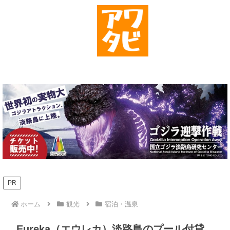
PR
ホーム
観光
宿泊・温泉
Eureka（エウレカ）淡路島のプール付貸