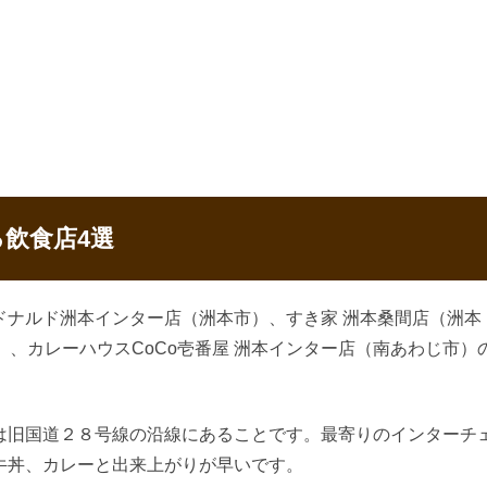
飲食店4選
ドナルド洲本インター店（洲本市）、すき家 洲本桑間店（洲本
）、カレーハウスCoCo壱番屋 洲本インター店（南あわじ市）
は旧国道２８号線の沿線にあることです。最寄りのインターチ
牛丼、カレーと出来上がりが早いです。