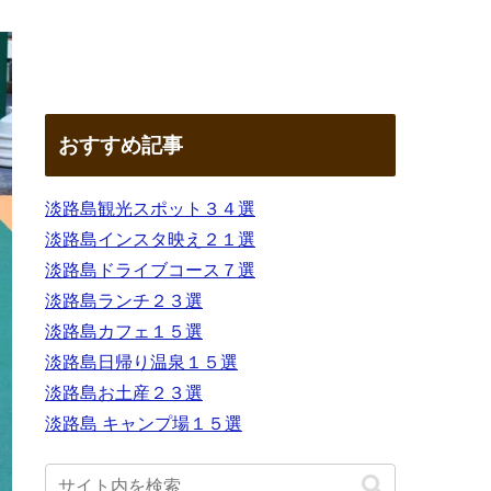
おすすめ記事
淡路島観光スポット３４選
淡路島インスタ映え２１選
淡路島ドライブコース７選
淡路島ランチ２３選
淡路島カフェ１５選
淡路島日帰り温泉１５選
淡路島お土産２３選
淡路島 キャンプ場１５選