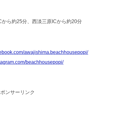
から約25分、西淡三原ICから約20分
cebook.com/awajishima.beachhousepopi/
stagram.com/beachhousepopi/
スポンサーリンク