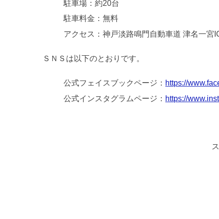
駐車場：約20台
駐車料金：無料
アクセス：神戸淡路鳴門自動車道 津名一宮IC
ＳＮＳは以下のとおりです。
公式フェイスブックページ：
https://www.fa
公式インスタグラムページ：
https://www.in