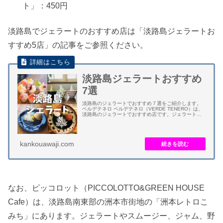
ト」：450円
淡路島でジェラートのおすすめ店は「淡路島ジェラートお
すすめ5店」の記事をご参照ください。
淡路島ジェラートおすすめ
7選
淡路島のジェラートでおすすめ７選をご紹介します。
ベルデテネロ ベルデテネロ（VERDE TENERO）は、
淡路島のジェラートでおすすめ店です。ジェラートの
メニューは「しらぎく牛乳」が人気です。シラギク牧
場から直送される搾りたて牛乳１００パ...
kankouawaji.com
なお、ピッコロット（PICCOLOTTO&GREEN HOUSE
Cafe）は、淡路島南東部の洲本市街地の「洲本レトロこ
みち」にあります。ジェラートやスムージー、ジャム、野