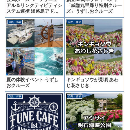
アル＆リンクティビティシ
「咸臨丸里帰り特別クルー
ステム連携 淡路島アドベ
ズ」うずしおクルーズ
ンチャーRIBライド
自然・体験
自然・体験
夏の体験イベント うずし
キンギョソウが見頃 あわ
おクルーズ
じ花さじき
自然・体験
自然・体験