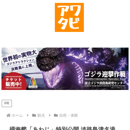
PR
ホーム
観光
自然・体験
掃海艦「あわじ」特別公開 淡路島津名港