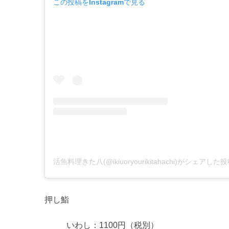
この投稿をInstagramで見る
活魚料理きた八(@ikiuoryourikitahachi)がシェアした
押し鮨
いわし：1100円（税別）