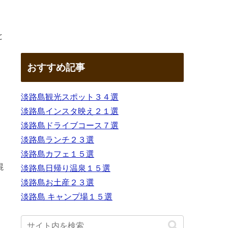
と
おすすめ記事
。
淡路島観光スポット３４選
淡路島インスタ映え２１選
淡路島ドライブコース７選
淡路島ランチ２３選
淡路島カフェ１５選
混
淡路島日帰り温泉１５選
淡路島お土産２３選
淡路島 キャンプ場１５選