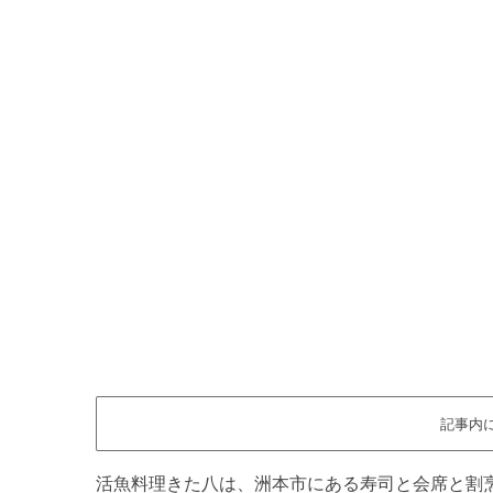
記事内
活魚料理きた八は、洲本市にある寿司と会席と割