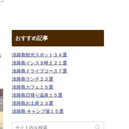
」
。
おすすめ記事
淡路島観光スポット３４選
な
淡路島インスタ映え２１選
淡路島ドライブコース７選
淡路島ランチ２３選
淡路島カフェ１５選
淡路島日帰り温泉１５選
淡路島お土産２３選
淡路島 キャンプ場１５選