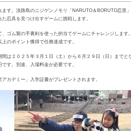
す。淡路島のニジゲンノモリ「NARUTO＆BORUTO忍里
れた忍具を見つけ出すゲームに挑戦します。
て、ゴム製の手裏剣を使った的当てゲームにチャレンジします
以上のポイント獲得で任務達成です。
期間は２０２５年３月１日（土）から６月２９日（日）までと
円です。別途、入場料金が必要です。
里アカデミー」入学証書がプレゼントされます。