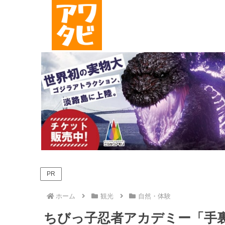
PR
ホーム
観光
自然・体験
ちびっ子忍者アカデミー「手裏剣