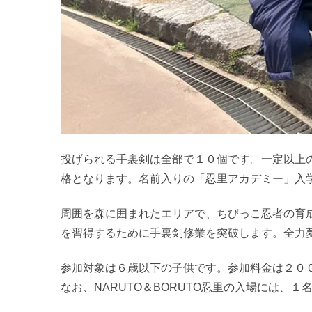
投げられる手裏剣は全部で１０個です。一定以上
格となります。名前入りの「忍里アカデミー」入
周囲を森に囲まれたエリアで、ちびっこ忍者の育
を習得するために手裏剣修業を突破します。全力
参加対象は６歳以下の子供です。参加料金は２０
なお、NARUTO＆BORUTO忍里の入場には、