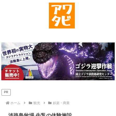
PR
ホーム
観光
娯楽・商業
淡路島牧場 牛乳の体験施設