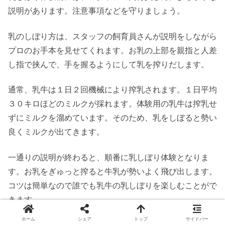
説明があります。注意事項などを守りましょう。
乳のしぼり方は、スタッフの飼育員さんが説明をしながら
プロのお手本を見せてくれます。お乳の上部を親指と人差
し指で挟んで、手を握るようにして乳を搾りだします。
通常、乳牛は１日２回機械により搾乳されます。１日平均
３０キロほどのミルクが採れます。体験用の乳牛は搾乳せ
ずにミルクを溜めています。そのため、乳をしぼると勢い
良くミルクが出てきます。
一通りの説明が終わると、順番に乳しぼり体験となりま
す。お乳をぎゅっと搾ると牛乳が勢いよく飛び出します。
コツは簡単なので誰でも乳牛の乳しぼりを楽しむことがで
きます。
ホーム
シェア
トップ
サイドバー
ただ乳しぼりは握力も必要なので、程よいところで指が疲