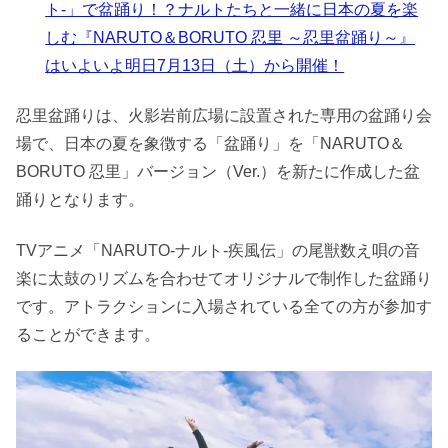
ト-」で盆踊り！？ナルトたちと一緒に日本の夏を楽
しむ『NARUTO＆BORUTO 忍里 ～忍里盆踊り～』
はいよいよ明日7月13日（土）から開催！
忍里盆踊りは、火影岩前広場に設置された専用の盆踊り会
場で、日本の夏を象徴する「盆踊り」を「NARUTO＆
BORUTO 忍里」バージョン（Ver.）を新たに作成した盆
踊りとなります。
TVアニメ「NARUTO-ナルト-疾風伝」の尾獣数え唄の音
楽に太鼓のリズムを合わせてオリジナルで制作した盆踊り
です。アトラクションに入場されている全ての方が参加す
ることができます。