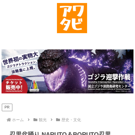
PR
ホーム
観光
歴史・文化
忍里盆踊り NARUTO＆BORUTO忍里