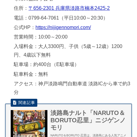
住所：
〒656-2301 兵庫県淡路市楠本2425-2
電話：0799-64-7061（平日10:00～20:30）
公式HP：
https://nijigennomori.com/
営業時間：10:00～20:00
入場料金：大人3300円、子供（5歳～12歳）1200
円、4歳以下無料
駐車場：約400台（E駐車場）
駐車料金：無料
アクセス：神戸淡路鳴門自動車道 淡路ICから車で約3
分
淡路島ナルト「NARUTO＆
BORUTO忍里」ニジゲンノ
モリ
NARUTO＆BORUTO 忍里は、淡路島にある人気アニメ