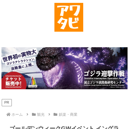
PR
ホーム
観光
娯楽・商業
ゴールデンウィークGWイベント イングラ