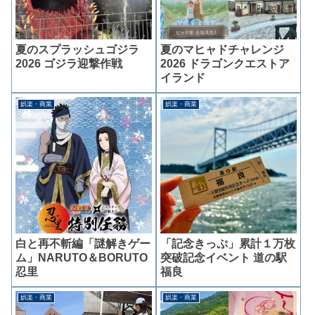
夏のスプラッシュゴジラ
夏のマヒャドチャレンジ
2026 ゴジラ迎撃作戦
2026 ドラゴンクエストア
イランド
娯楽・商業
娯楽・商業
白と再不斬編「謎解きゲー
「記念きっぷ」累計１万枚
ム」NARUTO＆BORUTO
突破記念イベント 道の駅
忍里
福良
娯楽・商業
娯楽・商業