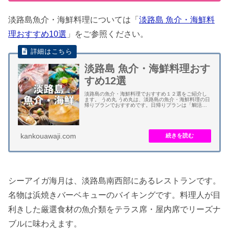
淡路島魚介・海鮮料理については「
淡路島 魚介・海鮮料
理おすすめ10選
」をご参照ください。
淡路島 魚介・海鮮料理おす
すめ12選
淡路島の魚介・海鮮料理でおすすめ１２選をご紹介し
ます。 うめ丸 うめ丸は、淡路島の魚介・海鮮料理の日
帰りプランでおすすめです。日帰りプランは「鯛活造
りコース、日帰り温泉プラン（個室）」です。個室で
鯛料理を食べて大浴場でうずしお温泉に入湯でき...
kankouawaji.com
シーアイガ海月は、淡路島南西部にあるレストランです。
名物は浜焼きバーベキューのバイキングです。料理人が目
利きした厳選食材の魚介類をテラス席・屋内席でリーズナ
ブルに味わえます。