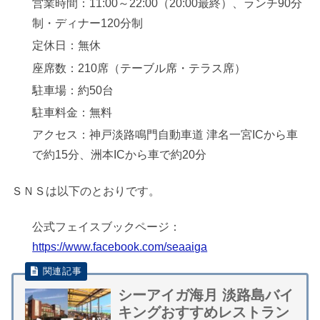
営業時間：11:00～22:00（20:00最終）、ランチ90分
制・ディナー120分制
定休日：無休
座席数：210席（テーブル席・テラス席）
駐車場：約50台
駐車料金：無料
アクセス：神戸淡路鳴門自動車道 津名一宮ICから車
で約15分、洲本ICから車で約20分
ＳＮＳは以下のとおりです。
公式フェイスブックページ：
https://www.facebook.com/seaaiga
シーアイガ海月 淡路島バイ
キングおすすめレストラン