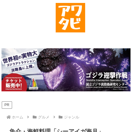
PR
ホーム
グルメ
ジャンル
魚介・海鮮料理「シーアイガ海月」