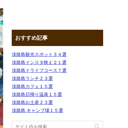
おすすめ記事
淡路島観光スポット３４選
淡路島インスタ映え２１選
淡路島ドライブコース７選
淡路島ランチ２３選
淡路島カフェ１５選
淡路島日帰り温泉１５選
淡路島お土産２３選
淡路島 キャンプ場１５選