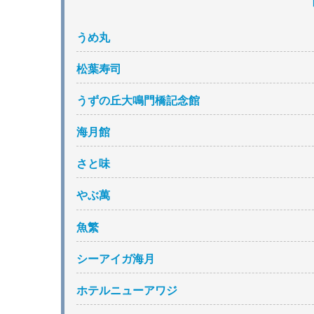
うめ丸
松葉寿司
うずの丘大鳴門橋記念館
海月館
さと味
やぶ萬
魚繁
シーアイガ海月
ホテルニューアワジ