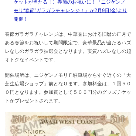
ケットが当たる！】春節のお祝いに！『ニジゲンノ
モリ“春節”ガラガラチャレンジ！』が2月9日(金)より
開催！
春節ガラガラチャレンジは、中華圏における旧暦の正月で
ある春節をお祝いして期間限定で、豪華景品が当たるハズ
レなしのガラガラ抽選会となります。実質ハズレなしの超
オトクなイベントです。
開催場所は、ニジゲンノモリＦ駐車場からすぐ近くの「大
芝生広場ショップ」前となります。参加料金は、１回５０
０円となります。参加賞として５００円分のグッズチケッ
トがプレゼントされます。