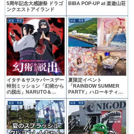
5周年記念大感謝祭 ドラゴ
BIBA POP-UP at 楽遊山荘
ンクエストアイランド
娯楽・商業
娯楽・商業
イタチ＆サスケバースデー
夏限定イベント
特別ミッション「幻術から
「RAINBOW SUMMER
の脱出」NARUTO＆
PARTY」ハローキティス
BORUTO忍里
マイル
娯楽・商業
娯楽・商業