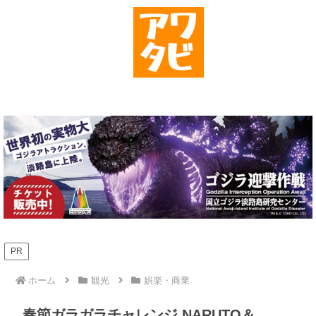
PR
ホーム
観光
娯楽・商業
春節ガラガラチャレンジ NARUTO＆