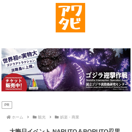
PR
ホーム
観光
娯楽・商業
大晦日イベント NARUTO＆BORUTO忍里