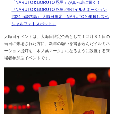
「NARUTO＆BORUTO 忍里」が真っ赤に輝く！
『NARUTO＆BORUTO 忍里×提灯イルミネーション
2024 in淡路島』 大晦日限定「NARUTOと年越しスペ
シャルフォトスポット」
大晦日イベントは、大晦日限定企画として１２月３１日の
当日に来場された方に、新年の願いを書き込んだイルミネ
ーション提灯を「木ノ葉マーク」になるように設置する来
場者参加型イベントです。