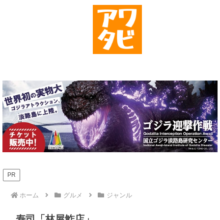
PR
ホーム
グルメ
ジャンル
寿司「林屋鮓店」