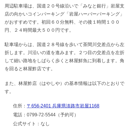
周辺駐車場は、国道２０号線沿いで「みなと銀行」岩屋支
店の向かいコインパーキング「岩屋ハーバーパーキング」
がおすすめです。初回６０分無料、その後１時間１００
円、２４時間最大５００円です。
駐車場からは、国道２８号線を歩いて茶間川交差点から左
折します。川沿いの道を進みます。２つ目の交差点を左折
して細い路地をしばらく歩くと林屋鮮魚に到着します。角
を回ると林屋鮓店です。
また、林屋鮓店（はやしや）の基本情報は以下のとおりで
す。
住所：
〒656-2401 兵庫県淡路市岩屋1168
電話：0799-72-5544（予約可）
公式サイト：なし