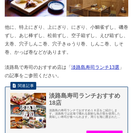
他に、特上にぎり、上にぎり、にぎり、小鯛雀ずし、磯巻
ずし、あじ棒ずし、松前ずし、空子箱ずし、えび箱ずし、
太巻、穴子しんこ巻、穴子きゅうり巻、しんこ巻、しそ
巻、かっぱ巻などがあります。
淡路島で寿司のおすすめ店は「
淡路島寿司ランチ13選
」
の記事をご参照ください。
淡路島寿司ランチおすすめ
18店
淡路島の寿司ランチでおすすめ１８店をご紹介しま
す。淡路島では近海で獲れる新鮮な魚介類を使用した
美味しい寿司が食べられます。周りを海に囲まれた島
ならではの個性豊かな海産物が堪能できます。 島内各
所にある漁港で水揚げされる魚介類は、鳴門のタ
イ、...