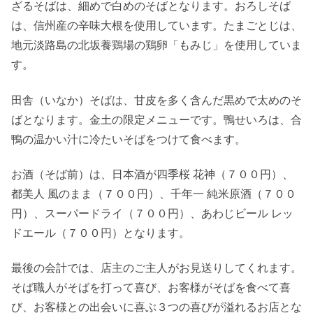
ざるそばは、細めで白めのそばとなります。おろしそば
は、信州産の辛味大根を使用しています。たまごとじは、
地元淡路島の北坂養鶏場の鶏卵「もみじ」を使用していま
す。
田舎（いなか）そばは、甘皮を多く含んだ黒めで太めのそ
ばとなります。金土の限定メニューです。鴨せいろは、合
鴨の温かい汁に冷たいそばをつけて食べます。
お酒（そば前）は、日本酒が四季桜 花神（７００円）、
都美人 風のまま（７００円）、千年一 純米原酒（７００
円）、スーパードライ（７００円）、あわじビール レッ
ドエール（７００円）となります。
最後の会計では、店主のご主人がお見送りしてくれます。
そば職人がそばを打って喜び、お客様がそばを食べて喜
び、お客様との出会いに喜ぶ３つの喜びが溢れるお店とな