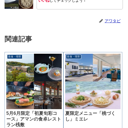
いいね
してチェックしよう！
アワタビ
関連記事
飲食・喫茶
飲食・喫茶
5月6月限定「初夏旬彩コ
夏限定メニュー「桃づく
ース」アマンの食卓レスト
し」ミエレ
ラン桟敷