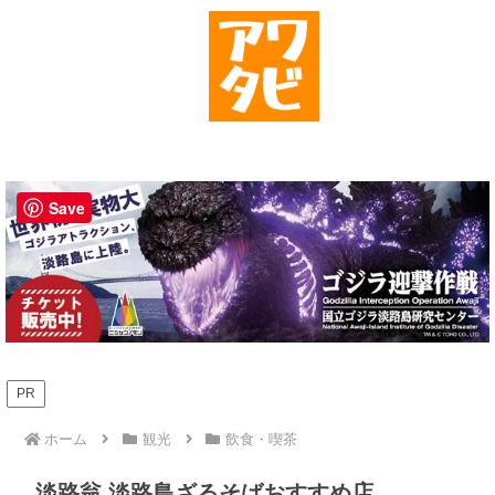
Save
PR
ホーム
観光
飲食・喫茶
淡路翁 淡路島ざるそばおすすめ店