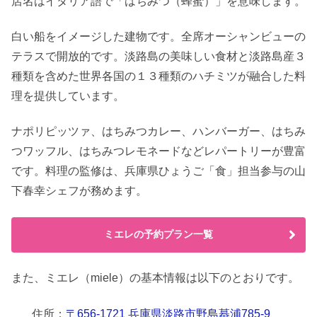
店名はイタリア語で「はちみつ（蜂蜜）」を意味します。
白い船をイメージした建物です。全席オーシャンビューの
テラスで開放的です。淡路島の美味しい食材と淡路島産３
種類を含めた世界各国の１３種類のハチミツが融合した料
理を提供しています。
ナポリピッツァ、はちみつカレー、ハンバーガー、はちみ
つワッフル、はちみつレモネードなどレパートリーが豊富
です。料理の監修は、兵庫県ひょうご「食」担当参与の山
下春幸シェフが務めます。
ミエレの予約プラン一覧
また、ミエレ（miele）の基本情報は以下のとおりです。
住所：
〒656-1721 兵庫県淡路市野島蟇浦785-9