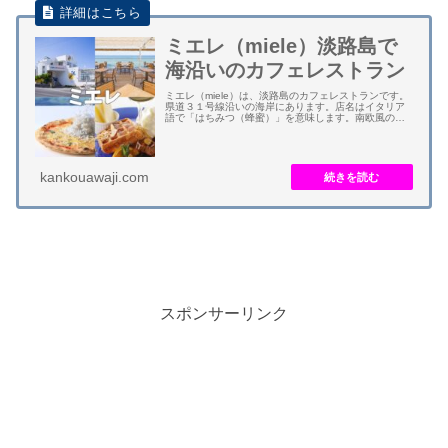
ミエレ（miele）淡路島で
海沿いのカフェレストラン
ミエレ（miele）は、淡路島のカフェレストランです。
県道３１号線沿いの海岸にあります。店名はイタリア
語で「はちみつ（蜂蜜）」を意味します。南欧風の白
亜の建物はリゾート地の雰囲気です。 メニューは、淡
路島の新鮮美食材と世界１３種類のハチミツ...
kankouawaji.com
スポンサーリンク