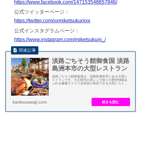
https://www.facebook.com/147153548657846/
公式ツイッターページ：
https://twitter.com/xxmiketsukunixx
公式インスタグラムページ：
https://www.instagram.com/miketsukuni_/
淡路ごちそう館御食国 淡路
島洲本市の大型レストラン
淡路ごちそう館御食国は、淡路島洲本市にある大型レ
ストランです。大正時代の赤レンガ造りの歴史情緒あ
ふれる建物で１００名収容が収容できる大型レストラ
ンとお土産ショップが併設されています。 玉ねぎなど
の農産物、牛肉などの畜産物、しらすなどの海産物...
kankouawaji.com