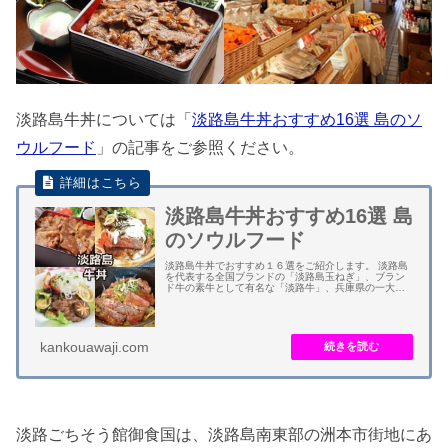
淡路島牛丼については「
淡路島牛丼おすすめ16選 島のソ
ウルフード
」の記事をご参照ください。
淡路島牛丼おすすめ16選 島
のソウルフード
淡路島牛丼でおすすめ１６選をご紹介します。 淡路島
を代表する全国ブランドの「淡路島玉ねぎ」、ブラン
ド牛の素牛として有名な「淡路牛」、兵庫県の一大生
産地の「淡路米」が勢揃いした淡路島の自然が育んだ
美味しさが詰まった牛丼です。 淡路島を代表する...
kankouawaji.com
淡路ごちそう館御食国は、淡路島南東部の洲本市街地にあ