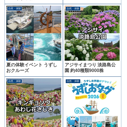
自然・体験
自然・体験
夏の体験イベント うずし
アジサイまつり 淡路島公
おクルーズ
園 約40種類9000株
自然・体験
自然・体験