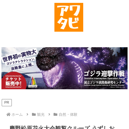
PR
ホーム
観光
自然・体験
慶野松原花火大会観覧クルーズ うずしお