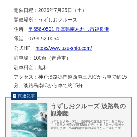
開催日程：2026年7月25日（土）
開催場所：うずしおクルーズ
住所：
〒656-0501 兵庫県南あわじ市福良港
電話：0799-52-0054
公式HP：
https://www.uzu-shio.com/
駐車場：100台（普通車）
駐車料金：無料
アクセス：神戸淡路鳴門道西淡三原ICから車で約15
分、淡路島南ICから車で約15分
うずしおクルーズ 淡路島の
観潮船
うずしおクルーズは、淡路島の遊覧船です。船に乗っ
て世界三大潮流の鳴門海峡で発生する世界一の渦潮を
見学します。島南西端の道の駅福良から出港して所要
時間が約６０分のクルージングです。 遊覧船は、５０
０人以上が乗船できる冷暖房完備の大型船です。約...