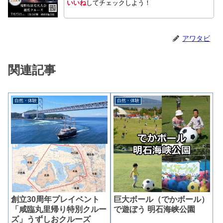
いいね
してチェックしよう！
アワタビ
関連記事
自然・体験
自然・体験
創立30周年プレイベント
巨大ボール（でかボール）
「咸臨丸里帰り特別クルー
で遊ぼう 明石海峡公園
ズ」うずしおクルーズ