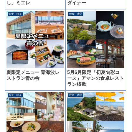
し」ミエレ
ダイナー
飲食・喫茶
飲食・喫茶
夏限定メニュー 青海波レ
5月6月限定「初夏旬彩コ
ストラン青の舎
ース」アマンの食卓レスト
ラン桟敷
飲食・喫茶
飲食・喫茶