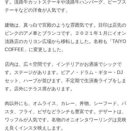
す。淡路牛カットステーキや淡路牛ハンバーグ、ビーフス
テーキなどの洋食が人気です。
建物は、真っ白で宮殿のような雰囲気です。目印は店先の
ピンクのアメ車とブランコです。２０２１年１月にイオン
淡路店のカリヨン広場から移転しました。名称も「TAIYO
COFFEE」に変更しました。
店内は、広々空間です。インテリアがお洒落でシックで
す。ステージがあります。ピアノ・ドラム・ギター・DJ
セット、ハーブが並びます。不定期で生演奏ライブをしま
す。店外にテラス席があります。
肉以外にも、オムライス、カレー、丼物、シーフード、パ
スタ、フライ、ピザなどランチも豊富です。デザートは、
ワッフルが人気です。名物のオニオンタワーリングは見映
え良くインスタ映えします。