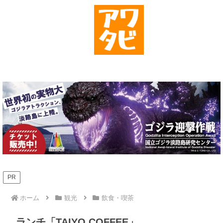
PR
ホーム
観光
飲食・喫茶
ランチ「TAIYO COFFEE」