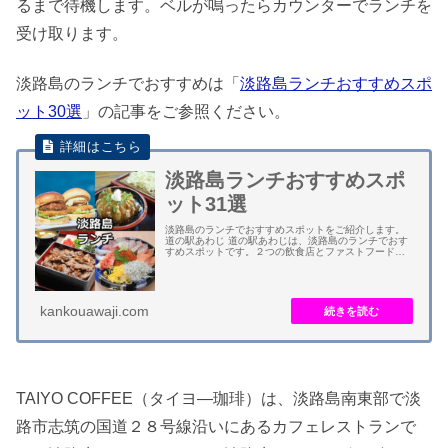
るまで待機します。ベルが鳴ったらカウンターでランチを
受け取ります。
淡路島のランチでおすすめは「
淡路島ランチおすすめスポ
ット30選
」の記事をご参照ください。
淡路島ランチおすすめスポ
ット31選
淡路島のランチでおすすめスポットをご紹介します。
道の駅あわじ 道の駅あわじは、淡路島のランチでおす
すめスポットです。２つの飲食店とファストフード店
でご当地名物が食べられます。淡路インターチェンジ
から車で約５分で明石海峡大橋の付け根にありま...
kankouawaji.com
TAIYO COFFEE（タイヨ―珈琲）は、淡路島南東部で淡
路市志筑の国道２８号線沿いにあるカフェレストランで