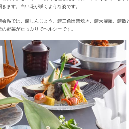
開きます。白い花が咲くような姿です。
鱧会席では、鱧しんじょう、鱧二色田楽焼き、鱧天婦羅、鱧飯
産の野菜がたっぷりでヘルシーです。