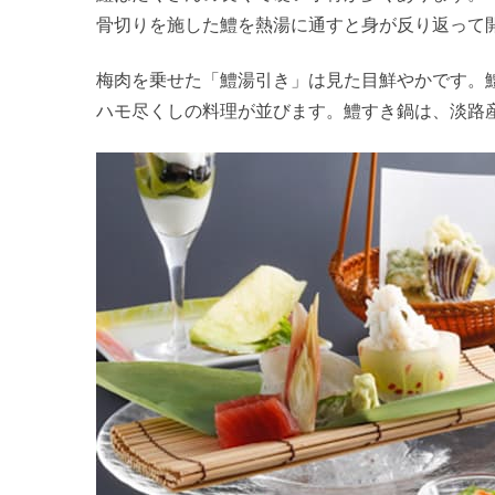
骨切りを施した鱧を熱湯に通すと身が反り返って
梅肉を乗せた「鱧湯引き」は見た目鮮やかです。
ハモ尽くしの料理が並びます。鱧すき鍋は、淡路