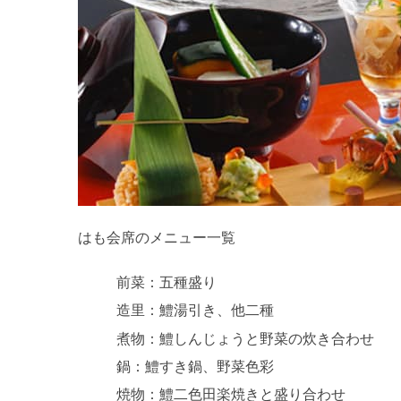
はも会席のメニュー一覧
前菜：五種盛り
造里：鱧湯引き、他二種
煮物：鱧しんじょうと野菜の炊き合わせ
鍋：鱧すき鍋、野菜色彩
焼物：鱧二色田楽焼きと盛り合わせ