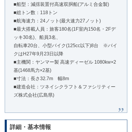
■船型：減揺装置付高速双胴船(アルミ合金製)
■総トン数：118トン
■航海速力：24ノット(最大速力27ノット)
■最大搭載人員：旅客180名(1F室内150名・2Fデ
ッキ30名)、船員3名、
自転車20台、小型バイク(125cc以下)8台 ※バイ
クはH27年9月23日以降
■主機関：ヤンマー製 高速ディーゼル 1080kw×2
基(1468馬力×2基)
■寸法：長さ32.7m 幅8m
■建造会社：ツネイシクラフト＆ファシリティー
ズ株式会社(広島県)
詳細・基本情報