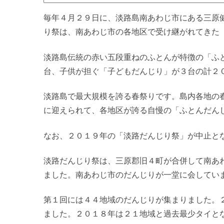
毎年４月２９日に、淡路島南あわじ市にある三原健
り祭は、南あわじ市の各地区で受け継がれてきた
淡路島伝統の赤い五段重ねのふとんが特徴の「ふ
台、子供が担ぐ「子どもだんじり」が３台の計２
淡路島で最大規模を誇る春祭りです。島内各地の
に迎えられて、各地区が誇る自慢の「ふとんだん
なお、２０１９年の「淡路だんじり祭」が中止と
淡路だんじり祭は、三原郡旧４町が合併して南あ
ました。南あわじ市のだんじりが一堂に会してい
第１回には４４地域のだんじりが集まりました。
ました。２０１８年は２１地域と過去最少タイと