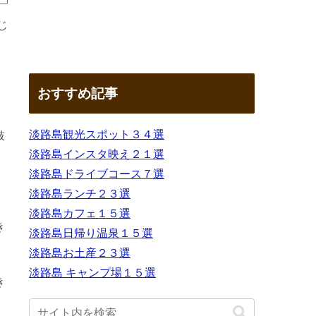
じ
おすすめ記事
淡路島観光スポット３４選
鼓
淡路島インスタ映え２１選
淡路島ドライブコース７選
淡路島ランチ２３選
淡路島カフェ１５選
き
淡路島日帰り温泉１５選
淡路島お土産２３選
淡路島 キャンプ場１５選
き