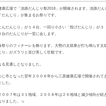
康広場で「淡路だんじり祭2018」が開催されます。淡路だん
「だんじり」が集まるお祭りです。
とんだんじり」が１４台、一回り小さい「投げだんじり」が３
０台のだんじりが一堂に会します。
春祭りのフィナーレを飾ります。大勢の太鼓衆が打ち鳴らす太
じり」がズラリと並び美しく壮観です。
なる見通しとなりました。
わじ市となった翌年２００６年から三原健康広場で開催されて
ました。
２００７年は３１地域、２００８年は２６地域と減少傾向が続
なりました。っ