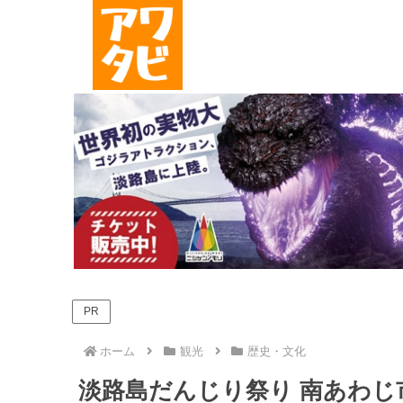
PR
ホーム
観光
歴史・文化
淡路島だんじり祭り 南あわじ市