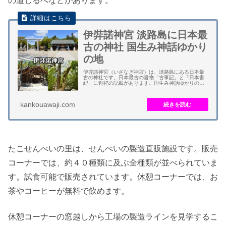
の道しるべなどがあります。
伊弉諾神宮 淡路島に日本最
古の神社 国生み神話ゆかり
の地
伊弉諾神宮（いざなぎ神宮）は、淡路島にある日本最
古の神社です。日本最古の書物「古事記」と「日本書
紀」に創祀の記載があります。国生み神話ゆかりの地
となります。おのころ島の伝承地です。 御祭神は、伊
弉諾尊（イザナギ）と伊弉冉尊（イザナミ）です。...
kankouawaji.com
たこせんべいの里は、せんべいの製造直販施設です。販売
コーナーでは、約４０種類に及ぶ全種類が並べられていま
す。試食可能で販売されています。休憩コーナーでは、お
茶やコーヒーが無料で飲めます。
休憩コーナーの窓越しから工場の製造ラインを見学するこ