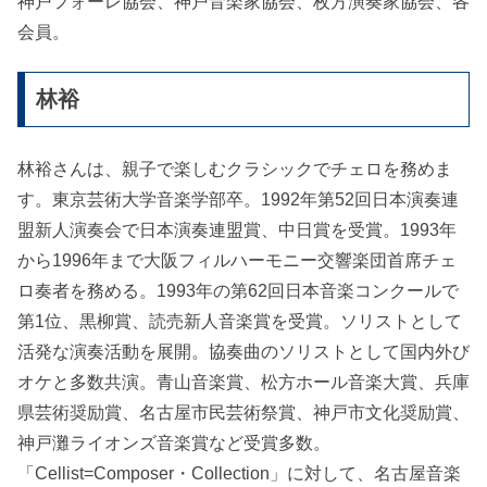
神戸フォーレ協会、神戸音楽家協会、枚方演奏家協会、各
会員。
林裕
林裕さんは、親子で楽しむクラシックでチェロを務めま
す。東京芸術大学音楽学部卒。1992年第52回日本演奏連
盟新人演奏会で日本演奏連盟賞、中日賞を受賞。1993年
から1996年まで大阪フィルハーモニー交響楽団首席チェ
ロ奏者を務める。1993年の第62回日本音楽コンクールで
第1位、黒柳賞、読売新人音楽賞を受賞。ソリストとして
活発な演奏活動を展開。協奏曲のソリストとして国内外び
オケと多数共演。青山音楽賞、松方ホール音楽大賞、兵庫
県芸術奨励賞、名古屋市民芸術祭賞、神戸市文化奨励賞、
神戸灘ライオンズ音楽賞など受賞多数。
「Cellist=Composer・Collection」に対して、名古屋音楽