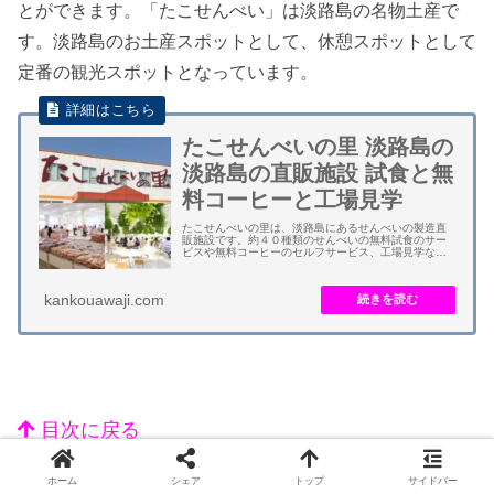
とができます。「たこせんべい」は淡路島の名物土産で
す。淡路島のお土産スポットとして、休憩スポットとして
定番の観光スポットとなっています。
たこせんべいの里 淡路島の
淡路島の直販施設 試食と無
料コーヒーと工場見学
たこせんべいの里は、淡路島にあるせんべいの製造直
販施設です。約４０種類のせんべいの無料試食のサー
ビスや無料コーヒーのセルフサービス、工場見学など
があります。休憩スポットとして好評です。 サービス
満点が人気を呼び、たこせんべいの里は淡路島で１...
kankouawaji.com
目次に戻る
ホーム
シェア
トップ
サイドバー