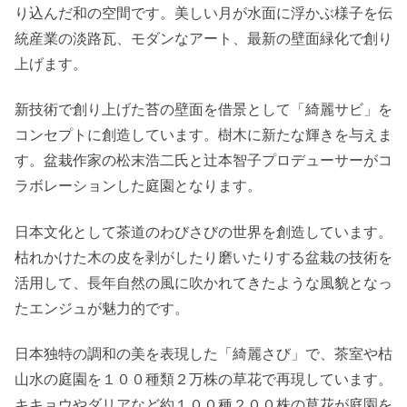
り込んだ和の空間です。美しい月が水面に浮かぶ様子を伝
統産業の淡路瓦、モダンなアート、最新の壁面緑化で創り
上げます。
新技術で創り上げた苔の壁面を借景として「綺麗サビ」を
コンセプトに創造しています。樹木に新たな輝きを与えま
す。盆栽作家の松末浩二氏と辻本智子プロデューサーがコ
ラボレーションした庭園となります。
日本文化として茶道のわびさびの世界を創造しています。
枯れかけた木の皮を剥がしたり磨いたりする盆栽の技術を
活用して、長年自然の風に吹かれてきたような風貌となっ
たエンジュが魅力的です。
日本独特の調和の美を表現した「綺麗さび」で、茶室や枯
山水の庭園を１００種類２万株の草花で再現しています。
キキョウやダリアなど約１００種２００株の草花が庭園を