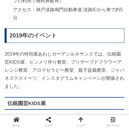
プの利用で無料券配布）
アクセス：神戸淡路鳴門自動車道 淡路ICから車で約5
分
2019年のイベント
2019年の特別展あわじガーデンルネサンスでは、伝統園
芸KIDS展、ヒンメリ作り教室、プリザーブドフラワーア
レンジ教室、アロマセラピー教室、親子盆栽教室、ジャパ
ネスクスイーツ、インスタグラムキャンペーンが開催され
ました。
伝統園芸KIDS展
伝統園芸KIDS展では、２０１９年１０月２６（土）から
ホーム
シェア
トップ
サイドバー
１１月１７日（日）まで、２０１８年に続いて篠山市立城