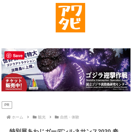
Save
PR
ホーム
観光
自然・体験
特別展あわじガーデンルネサンス2020 奇