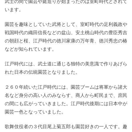
武士の間で園芸や庭造りが始まったのは室町時代とされて
います。
園芸を趣味としていた武将として、室町時代の足利義政や
戦国時代の織田信長などの盆山、安土桃山時代の豊臣秀吉
の朝顔と桜、江戸時代の徳川家康の万年青、徳川秀忠の椿
などが知られています。
江戸時代には、武士道に通じる独特の美意識で作りあげら
れた日本の伝統園芸となりました。
２６０年続いた江戸時代には、園芸ブームは将軍から諸大
名など身分の高い人のみならす、商人から町民まで、庶民
の間にも広がっていきました。江戸時代後期には日本中が
園芸一色となっていました。
歌舞伎役者の３代目尾上菊五郎も園芸好きの一人です。趣