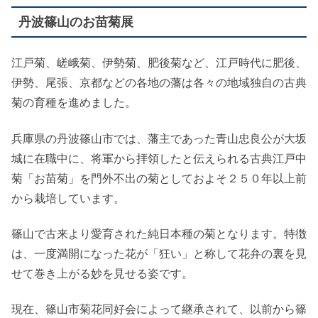
丹波篠山のお苗菊展
江戸菊、嵯峨菊、伊勢菊、肥後菊など、江戸時代に肥後、
伊勢、尾張、京都などの各地の藩は各々の地域独自の古典
菊の育種を進めました。
兵庫県の丹波篠山市では、藩主であった青山忠良公が大坂
城に在職中に、将軍から拝領したと伝えられる古典江戸中
菊「お苗菊」を門外不出の菊としておよそ２５０年以上前
から栽培しています。
篠山で古来より愛育された純日本種の菊となります。特徴
は、一度満開になった花が「狂い」と称して花弁の裏を見
せて巻き上がる妙を見せる姿です。
現在、篠山市菊花同好会によって継承されて、以前から篠