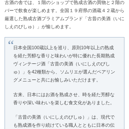
古酒の舎では、１階のショップで熟成古酒の買物と２階の
バーで飲食が楽しめます。全国１９府県の酒蔵４２蔵から
厳選した熟成古酒プラミアムブランド「古昔の美酒（いに
しえのびしゅ）」が愉しめます。
日本全国100蔵以上を巡り、原則10年以上の熟成
を経た芳醇な香りと味わいが特に優れた長期熟成
ヴィンテージ酒「古昔の美酒（いにしえのびし
ゅ）」を42種類から、ソムリエが選んだペアリン
グメニューと共にお愉しみいただけます。
古来、日本にはお酒を熟成させ、時を経た芳醇な
香りや深い味わいを楽しむ食文化がありました。
「古昔の美酒（いにしえのびしゅ）」は、現代で
も熟成酒を作り続けている職人とともに日本の伝