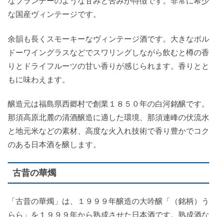
なブランデーのような甘みと苦みが特徴です。非常に希少
な国産ヴィンテージです。
余韻も長くスモーキーなヴィンテージ酒です。大きなボル
ドーワイングラスなどでスワリングしながら飲むと樽の香
りとドライフルーツの甘い香りが感じられます。香りとと
もに味わえます。
醸造元は福島県西郷村で創業１８５０年の白河銘醸です。
那須高原北麓の清酒醸造に適した環境、那須連峰の伏流水
と地元米などの素材、高度な火入れ技術で香り豊かでコク
のある日本酒を醸します。
古昔の華燭
「古昔の華燭」は、１９９９年醸造の大吟醸「（銘柄）う
らら」を１９９９年から熟成させた日本酒です。熟成酒な