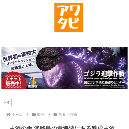
PR
ホーム
観光
飲食・喫茶
古酒の舎 淡路島の青海波にある熟成古酒