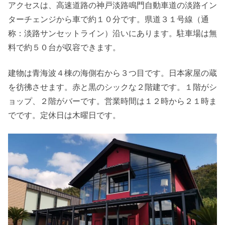
アクセスは、高速道路の神戸淡路鳴門自動車道の淡路イン
ターチェンジから車で約１０分です。県道３１号線（通
称：淡路サンセットライン）沿いにあります。駐車場は無
料で約５０台が収容できます。
建物は青海波４棟の海側右から３つ目です。日本家屋の蔵
を彷彿させます。赤と黒のシックな２階建です。１階がシ
ョップ、２階がバーです。営業時間は１２時から２１時ま
でです。定休日は木曜日です。