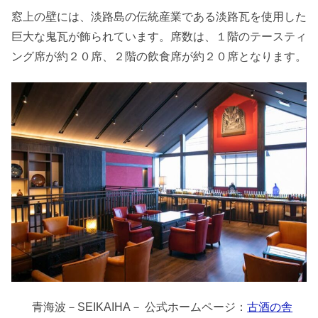
窓上の壁には、淡路島の伝統産業である淡路瓦を使用した
巨大な鬼瓦が飾られています。席数は、１階のテースティ
ング席が約２０席、２階の飲食席が約２０席となります。
青海波－SEIKAIHA－ 公式ホームページ：
古酒の舎