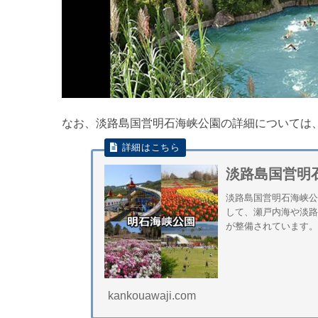
なお、淡路島国営明石海峡公園の詳細については
淡路島国営明
淡路島国営明石海峡
して、瀬戸内海や淡
が整備されています。
kankouawaji.com