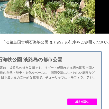
、「淡路島国営明石海峡公園 まとめ」の記事をご参照ください
石海峡公園 淡路島の都市公園
公園は、淡路島の都市公園です。リゾート感溢れる海辺の園遊空間と
路島の自然・歴史・文化をベースに、国際交流にふさわしい庭園など
 日本最大級の立体的な花壇で、チューリップにネモフィラ、アジ...