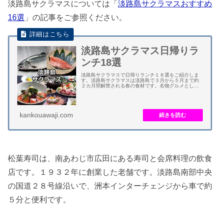
淡路島サクラマスについては「
淡路島サクラマスおすすめ
16選
」の記事をご参照ください。
淡路島サクラマス日帰りラ
ンチ18選
淡路島サクラマスで日帰りランチ１８選をご紹介しま
す。淡路島サクラマスは淡路島で３月から５月まで約
２カ月間解禁される春の食材です。名物グルメとして
飲食店や旅館・ホテルで提供されます。 ２０２５年３
月中旬から５月下旬までとなります。島内３０店舗...
kankouawaji.com
松葉寿司は、南あわじ市広田にある寿司と会席料理の飲食
店です。１９３２年に創業した老舗です。淡路島南部中央
の国道２８号線沿いで、洲本インターチェンジから車で約
５分と便利です。