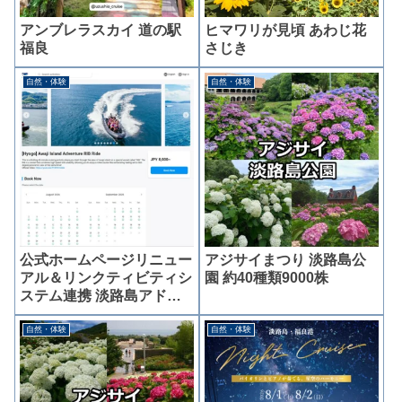
アンブレラスカイ 道の駅
ヒマワリが見頃 あわじ花
福良
さじき
自然・体験
自然・体験
公式ホームページリニュー
アジサイまつり 淡路島公
アル＆リンクティビティシ
園 約40種類9000株
ステム連携 淡路島アドベ
ンチャーRIBライド
自然・体験
自然・体験