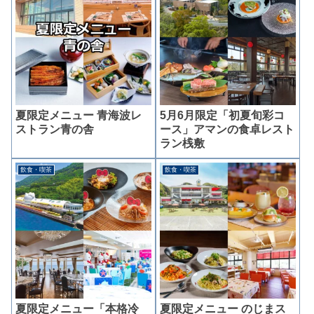
夏限定メニュー 青海波レ
5月6月限定「初夏旬彩コ
ストラン青の舎
ース」アマンの食卓レスト
ラン桟敷
飲食・喫茶
飲食・喫茶
夏限定メニュー「本格冷
夏限定メニュー のじまス