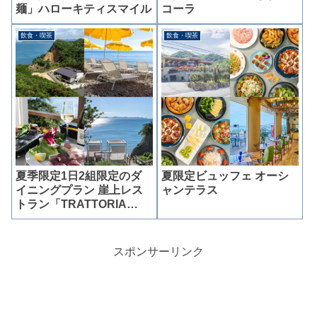
麺」ハローキティスマイル
コーラ
飲食・喫茶
飲食・喫茶
夏季限定1日2組限定のダ
夏限定ビュッフェ オーシ
イニングプラン 崖上レス
ャンテラス
トラン「TRATTORIA
amarancia」
スポンサーリンク