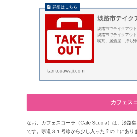
淡路市テイク
淡路市でテイクアウト
淡路市でテイクアウト
喫茶、居酒屋、持ち帰
kankouawaji.com
カフェス
なお、カフェスコーラ（Cafe Scuola）は、
です。県道３１号線から少し入った丘の上にあり