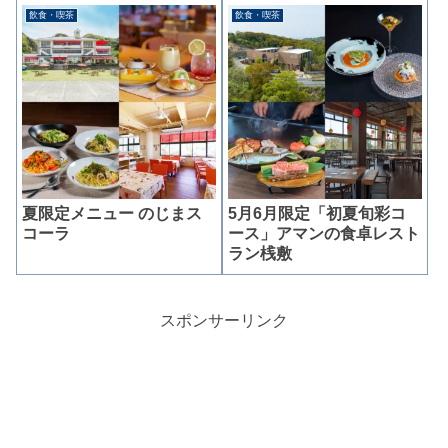
飲食・喫茶
飲食・喫茶
夏限定メニュー のじまス
5月6月限定「初夏旬彩コ
コーラ
ース」アマンの食卓レスト
ラン桟敷
スポンサーリンク