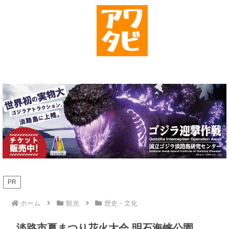
PR
ホーム
観光
歴史・文化
淡路市夏まつり花火大会 明石海峡公園