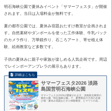
明石海峡公園で夏休みイベント「サマーフェスタ」が開催
されます。当日は入場料金が無料です。
夏の都市公園では、夏休み宿題おたすけ教室が企画されま
す。自然素材やダンボールを使った工作体験、牛乳パック
のカメラ作り、万華鏡作り、石ころアート、寄せ植え体
験、絵画教室など多数です。
子供の夏休みに親子や家族が楽しめる人気企画です。周辺
でレインボーアンプレラの展示もあります。
サマーフェスタ2026 淡路
島国営明石海峡公園
サマーフェスタ2026が開催されます。淡路島北東部の
都市公園「明石海峡公園」で、夏季限定の子供の水遊
び場・夏休み宿題おたすけ体験教室、ヒマワリの花畑
など夏休みイベントです。 子供の水遊び場では、ウォ
ーターガンパーク・ウォータープールガーデン...