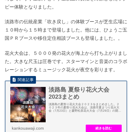
ビー体験となりました。
淡路市の伝統産業「吹き戻し」の体験ブースが芝生広場に
１０時から１５時まで登場しました。他には、ひょうご五
国ＰＲブースや移住定住相談ブースも登場しました。。
花火大会は、５０００発の花火が海上から打ち上がりまし
た。大きな尺玉は圧巻です。スターマインと音楽のコラボ
レーションするミュージック花火が夜空を彩ります。
淡路島 夏祭り花火大会
2023まとめ
淡路島の夏祭り花火大会２０２３をまとめました。２
０２３年の夏祭り花火大会は、淡路市夏まつり花火大
会（7月23日）と慶野松原花火大会（7月29日）の開催
が予定されています。 他の花火大会は、淡路島まつり
花火大会が開催中止で踊り大会のみ規模縮小...
kankouawaji.com