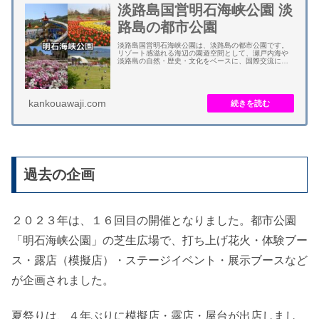
淡路島国営明石海峡公園 淡
路島の都市公園
淡路島国営明石海峡公園は、淡路島の都市公園です。
リゾート感溢れる海辺の園遊空間として、瀬戸内海や
淡路島の自然・歴史・文化をベースに、国際交流にふ
さわしい庭園などが整備されています。 日本最大級の
立体的な花壇で、チューリップにネモフィラ、アジ...
kankouawaji.com
過去の企画
２０２３年は、１６回目の開催となりました。都市公園
「明石海峡公園」の芝生広場で、打ち上げ花火・体験ブー
ス・露店（模擬店）・ステージイベント・展示ブースなど
が企画されました。
夏祭りは、４年ぶりに模擬店・露店・屋台が出店しまし