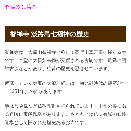
目次に戻る
智禅寺 淡路島七福神の歴史
智禅寺は、大廣山智禅寺と称して高野山真言宗に属する寺
です。本堂に大日如来像が安置される古刹です。近隣に明
神古墳などがあり、往昔の歴史を忍ばせています。
所蔵している寺宝の大般若経には、南北朝時代の観応2年
（1351年）の銘があります。
地蔵菩薩像など仏教彫刻も祀られています。本堂の裏にあ
る丘陵に宝篋印塔があります。もともとは仏法有縁の修験
道場として開かれた歴史あるお寺です。