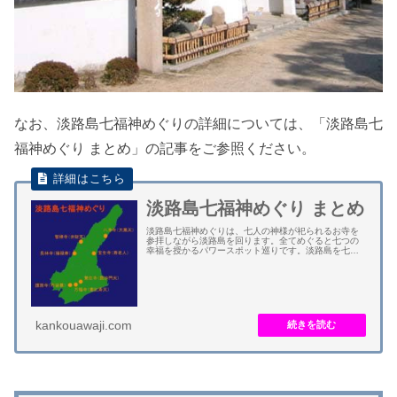
なお、淡路島七福神めぐりの詳細については、「淡路島七
福神めぐり まとめ」の記事をご参照ください。
淡路島七福神めぐり まとめ
淡路島七福神めぐりは、七人の神様が祀られるお寺を
参拝しながら淡路島を回ります。全てめぐると七つの
幸福を授かるパワースポット巡りです。淡路島を七福
神が乗り合う一つの宝船に見立てています。古来か
ら、淡路島で七福神めぐりをすると縁起が良くて、ご
利...
kankouawaji.com