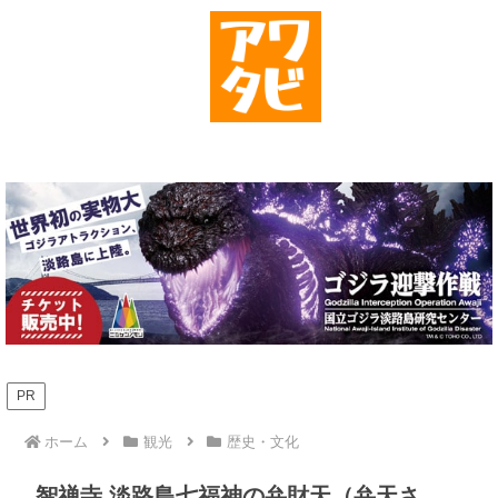
PR
ホーム
観光
歴史・文化
智禅寺 淡路島七福神の弁財天（弁天さ