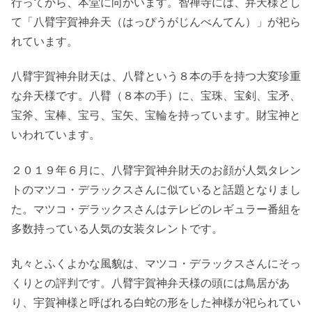
行ってから、本堂に向かいます。智禅寺には、弁天様とし
て「八臂宇賀神弁天（はっぴうがじんべんてん）」が祀ら
れています。
八臂宇賀神弁財天は、八臂という８本の手を持つ大変珍重
な弁天様です。八臂（８本の手）に、宝珠、宝剣、宝矛、
宝斧、宝棒、宝弓、宝矢、宝輪を持っています。財宝神と
いわれています。
２０１９年６月に、八臂宇賀神弁財天のお顔が人気タレン
トのマツコ・デラックスさんに似ていると話題となりまし
た。マツコ・デラックスさんはテレビのレギュラー番組を
多数持っている人気の女装タレントです。
丸々とふくよかな風貌は、マツコ・デラックスさんにそっ
くりとの評判です。八臂宇賀神弁天様の頭には鳥居があ
り、宇賀神様と呼ばれる白蛇の形をした神様が祀られてい