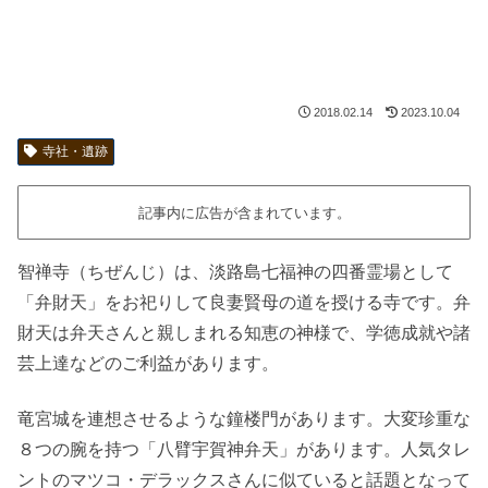
2018.02.14
2023.10.04
寺社・遺跡
記事内に広告が含まれています。
智禅寺（ちぜんじ）は、淡路島七福神の四番霊場として
「弁財天」をお祀りして良妻賢母の道を授ける寺です。弁
財天は弁天さんと親しまれる知恵の神様で、学徳成就や諸
芸上達などのご利益があります。
竜宮城を連想させるような鐘楼門があります。大変珍重な
８つの腕を持つ「八臂宇賀神弁天」があります。人気タレ
ントのマツコ・デラックスさんに似ていると話題となって