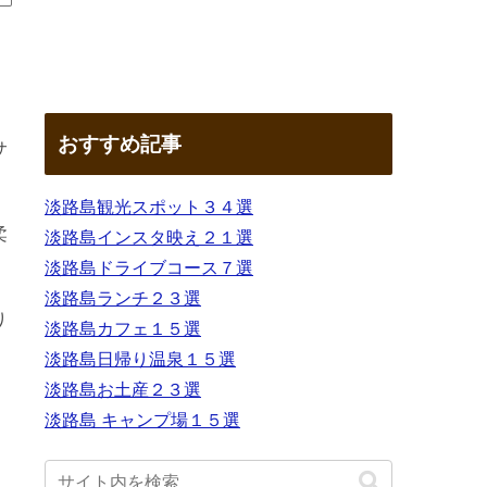
おすすめ記事
サ
淡路島観光スポット３４選
柔
淡路島インスタ映え２１選
淡路島ドライブコース７選
淡路島ランチ２３選
り
淡路島カフェ１５選
淡路島日帰り温泉１５選
淡路島お土産２３選
淡路島 キャンプ場１５選