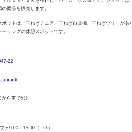
で全国１位と２位を獲得したバーガーが人気です。ショップは
類の商品を販売します。
スポットは、玉ねぎチェア、玉ねぎ自販機、玉ねぎツリーがあ
ツーリングの休憩スポットです。
7-22
staurant/
Cから車で5分
ェ9:00～15:00（L.O.）