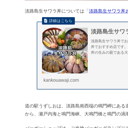
淡路島生サワラ丼については「
淡路島生サワラ丼お
淡路島生サワ
淡路島生サワラ丼でお
丼でおすすめ店です
丼の生みの親である大
kankouawaji.com
道の駅うずしおは、淡路島南西端の鳴門岬にある
から、瀬戸内海と鳴門海峡、大鳴門橋と鳴門の渦