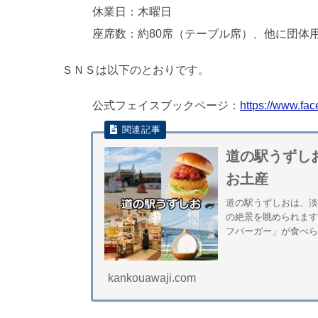
休業日：木曜日
座席数：約80席（テーブル席）、他に団体用
ＳＮＳは以下のとおりです。
公式フェイスブックページ：
https://www.fa
道の駅うずし
お土産
道の駅うずしおは、
の絶景を眺められま
フバーガー」が食べら
kankouawaji.com