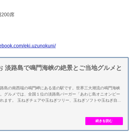
200席
cebook.com/eki.uzunokuni/
お 淡路島で鳴門海峡の絶景とご当地グルメと
淡路島の南西端の鳴門岬にある道の駅です。世界三大潮流の鳴門海峡
す。グルメでは、全国１位の淡路島バーガー「あわじ島オニオンビー
れます。 玉ねぎチェアや玉ねぎツリー、玉ねぎソフトや玉ねぎ自...