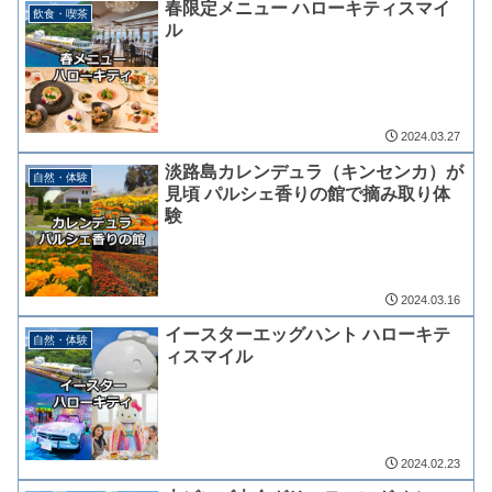
春限定メニュー ハローキティスマイ
飲食・喫茶
ル
2024.03.27
淡路島カレンデュラ（キンセンカ）が
自然・体験
見頃 パルシェ香りの館で摘み取り体
験
2024.03.16
イースターエッグハント ハローキテ
自然・体験
ィスマイル
2024.02.23