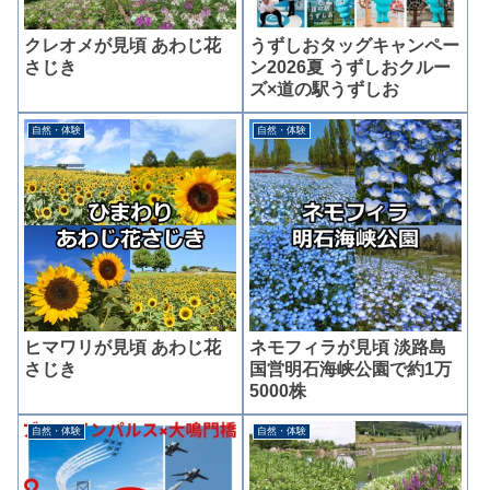
クレオメが見頃 あわじ花
うずしおタッグキャンペー
さじき
ン2026夏 うずしおクルー
ズ×道の駅うずしお
自然・体験
自然・体験
ヒマワリが見頃 あわじ花
ネモフィラが見頃 淡路島
さじき
国営明石海峡公園で約1万
5000株
自然・体験
自然・体験