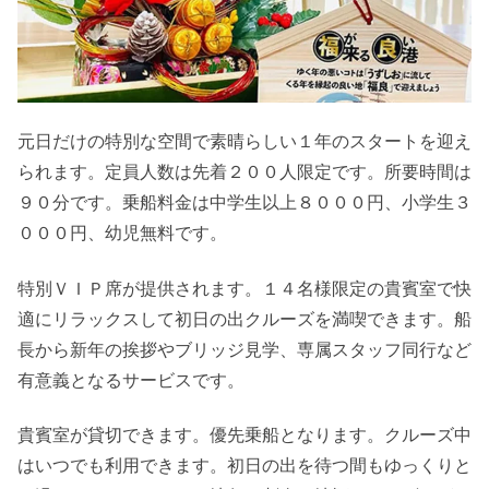
元日だけの特別な空間で素晴らしい１年のスタートを迎え
られます。定員人数は先着２００人限定です。所要時間は
９０分です。乗船料金は中学生以上８０００円、小学生３
０００円、幼児無料です。
特別ＶＩＰ席が提供されます。１４名様限定の貴賓室で快
適にリラックスして初日の出クルーズを満喫できます。船
長から新年の挨拶やブリッジ見学、専属スタッフ同行など
有意義となるサービスです。
貴賓室が貸切できます。優先乗船となります。クルーズ中
はいつでも利用できます。初日の出を待つ間もゆっくりと