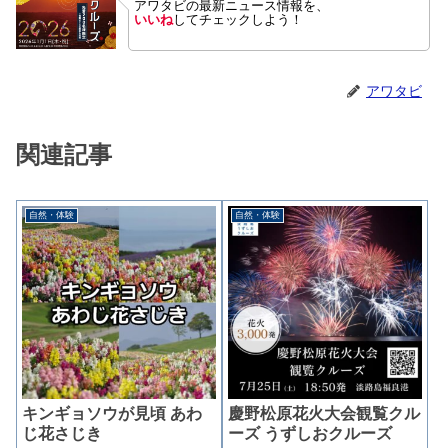
アワタビの最新ニュース情報を、
いいね
してチェックしよう！
アワタビ
関連記事
自然・体験
自然・体験
キンギョソウが見頃 あわ
慶野松原花火大会観覧クル
じ花さじき
ーズ うずしおクルーズ