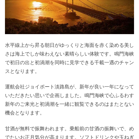
水平線上から昇る朝日がゆっくりと海面を赤く染める美し
さは海上でしか味わえない素晴らしい体験です。鳴門海峡
で初日の出と初渦潮を同時に見学できる千載一遇のチャン
スとなります。
運航会社ジョイポート淡路島が、新年が良い一年になって
いただきたい思いで企画しました。鳴門海峡で心ふるわす
新年のご来光と初渦潮を一緒に観覧できるのはまたとない
機会となります。
甘酒が無料で振舞われます。乗船前の甘酒の振舞いで、め
でたいお正月気分が高まります。ソフトドリンクや玉ねぎ