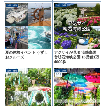
自然・体験
自然・体験
夏の体験イベント うずし
アジサイが見頃 淡路島国
おクルーズ
営明石海峡公園 16品種1万
4000株
自然・体験
自然・体験