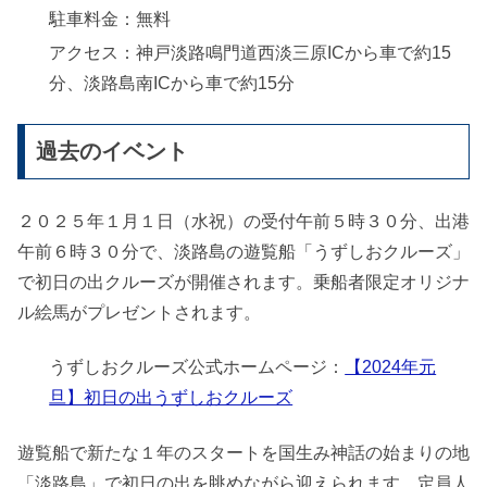
駐車料金：無料
アクセス：神戸淡路鳴門道西淡三原ICから車で約15
分、淡路島南ICから車で約15分
過去のイベント
２０２５年１月１日（水祝）の受付午前５時３０分、出港
午前６時３０分で、淡路島の遊覧船「うずしおクルーズ」
で初日の出クルーズが開催されます。乗船者限定オリジナ
ル絵馬がプレゼントされます。
うずしおクルーズ公式ホームページ：
【2024年元
旦】初日の出うずしおクルーズ
遊覧船で新たな１年のスタートを国生み神話の始まりの地
「淡路島」で初日の出を眺めながら迎えられます。定員人