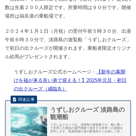
数は先着２００人限定です。所要時間は９０分です。開催
場所は福良港の乗船場です。
２０２４年１月１日（月祝）の受付午前５時３０分、出港
午前６時３０分で、淡路島の遊覧船「うずしおクルーズ」
で初日の出クルーズが開催されます。乗船者限定オリジナ
ル絵馬がプレゼントされます。
うずしおクルーズ公式ホームページ：
【新年の幕開
けを福が来る良い港で迎える！】2025年元旦・初日
の出クルーズ（咸臨丸）
うずしおクルーズ 淡路島の
観潮船
うずしおクルーズは、淡路島の遊覧船です。船に乗っ
て世界三大潮流の鳴門海峡で発生する世界一の渦潮を
見学します。島南西端の道の駅福良から出港して所要
時間が約６０分のクルージングです。 遊覧船は、５０