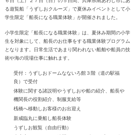
６日（土）２７日（日）の５日間、兵庫県南あわじ市にあ
る遊覧船「うずしおクルーズ」で夏休みイベントとして小
学生限定「船長になる職業体験」が開催されました。
小学生限定「船長になる職業体験」は、夏休み期間の小学
生を対象にして、船長のお仕事をする職業体験プログラム
となります。日常生活であまり関われない船舶や船員の技
術や海の現場仕事に触れます。
受付：うずしおドームなないろ館３階（道の駅福
良）で受付
体験に関する諸説明やうずしおや船の紹介、船長や
機関長の役割紹介、制服支給等
桟橋へ移動しお客様のお出迎え
新咸臨丸に乗船し船長体験
うずしお観覧（自由行動）