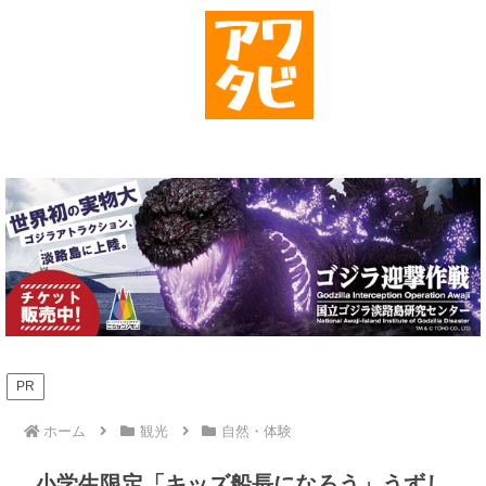
PR
ホーム
観光
自然・体験
小学生限定「キッズ船長になろう」うずし