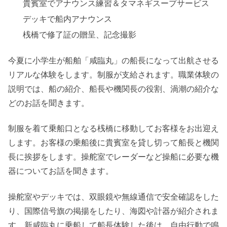
貴賓室でアナウンス練習＆タマネギスープサービス
デッキで船内アナウンス
桟橋で修了証の贈呈、記念撮影
今夏に小学生が船舶「咸臨丸」の船長になって出航させる
リアルな体験をします。制服が支給されます。職業体験の
説明では、船の紹介、船長や機関長の役割、渦潮の紹介な
どのお話を聞きます。
制服を着て乗船口となる桟橋に移動してお客様をお出迎え
します。お客様の乗船後に貴賓室を貸し切って船長と機関
長に挨拶をします。操舵室でレーダーなど操船に必要な機
器についてお話を聞きます。
操舵室やデッキでは、双眼鏡や無線通信で安全確認をした
り、国際信号旗の掲揚をしたり、海図や計器が紹介されま
す。新咸臨丸に乗船して船長体験した後は、自由行動で鳴