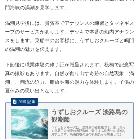
門海峡の渦潮を見学します。
渦潮見学後には、貴賓室でアナウンスの練習とタマネギス
ープのサービスがあります。デッキで本番の船内アナウン
スをします。乗船中のお客様に、うずしおクルーズと鳴門
の渦潮の魅力を伝えます。
下船後に職業体験の修了証が贈呈されます。桟橋で記念写
真の撮影もあります。自然が創り出す奇跡の自然現象「渦
潮」、潮流の迫力、船旅や海の魅力を体験します。子供の
夏休みの思い出となります。
うずしおクルーズ 淡路島の
観潮船
うずしおクルーズは、淡路島の遊覧船です。船に乗っ
て世界三大潮流の鳴門海峡で発生する世界一の渦潮を
見学します。島南西端の道の駅福良から出港して所要
時間が約６０分のクルージングです。 遊覧船は、５０