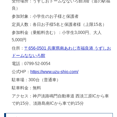
受付場所：うずしおドームなないろ館3階（道の駅福
良）
参加対象：小学生のお子様と保護者
定員人数：各日お子様5名と保護者様（上限15名）
参加料金（乗船料含む）：小学生3,000円、大人
5,000円
住所：
〒656-0501 兵庫県南あわじ市福良港 うずしお
ドームなないろ館
電話：0799-52-0054
公式HP：
https://www.uzu-shio.com/
駐車場：300台（普通車）
駐車料金：無料
アクセス：神戸淡路鳴門自動車道 西淡三原ICから車
で約15分、淡路島南ICから車で約15分