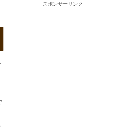
スポンサーリンク
し
で
ィ