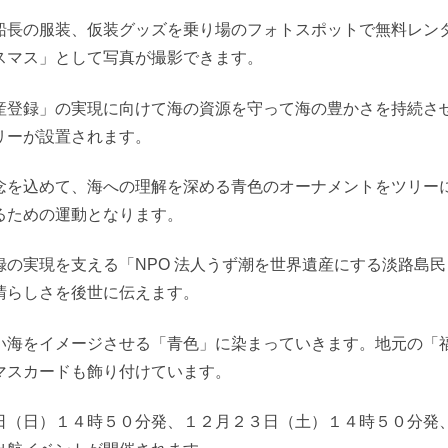
船長の服装、仮装グッズを乗り場のフォトスポットで無料レン
スマス」として写真が撮影できます。
産登録」の実現に向けて海の資源を守って海の豊かさを持続さ
リーが設置されます。
念を込めて、海への理解を深める青色のオーナメントをツリー
るための運動となります。
の実現を支える「NPO 法人うず潮を世界遺産にする淡路島民
晴らしさを後世に伝えます。
い海をイメージさせる「青色」に染まっていきます。地元の「
マスカードも飾り付けています。
日（日）１４時５０分発、１２月２３日（土）１４時５０分発