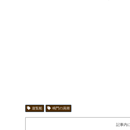
遊覧船
鳴門の渦潮
記事内