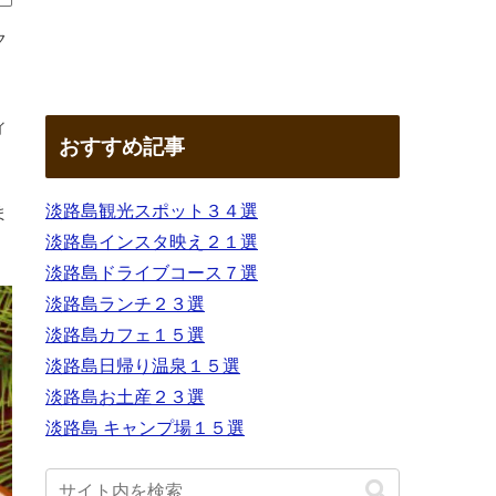
ク
ィ
おすすめ記事
淡路島観光スポット３４選
ま
淡路島インスタ映え２１選
淡路島ドライブコース７選
淡路島ランチ２３選
淡路島カフェ１５選
淡路島日帰り温泉１５選
淡路島お土産２３選
淡路島 キャンプ場１５選