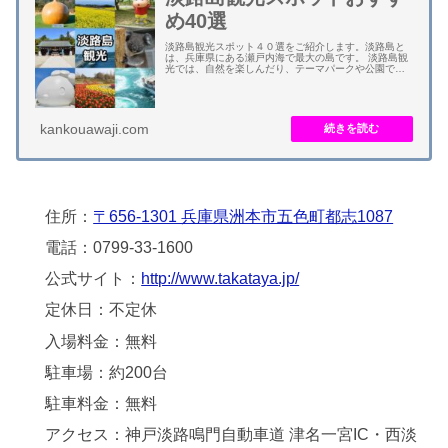
め40選
淡路島観光スポット４０選をご紹介します。淡路島と
は、兵庫県にある瀬戸内海で最大の島です。 淡路島観
光では、自然を楽しんだり、テーマパークや公園で遊
んだり、花畑を散策したり、渦潮を鑑賞したり、温泉
に入浴したり、農産物のグルメを食べたり、海産物...
kankouawaji.com
住所：
〒656-1301 兵庫県洲本市五色町都志1087
電話：0799-33-1600
公式サイト：
http://www.takataya.jp/
定休日：不定休
入場料金：無料
駐車場：約200台
駐車料金：無料
アクセス：神戸淡路鳴門自動車道 津名一宮IC・西淡