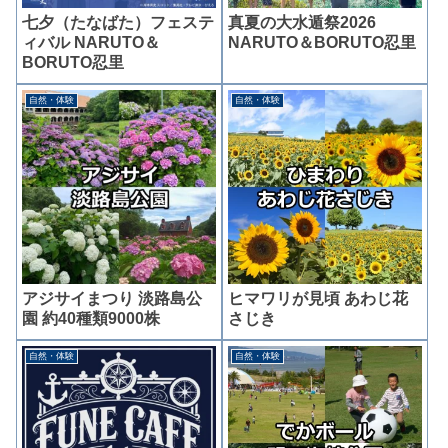
七夕（たなばた）フェステ
真夏の大水遁祭2026
ィバル NARUTO＆
NARUTO＆BORUTO忍里
BORUTO忍里
自然・体験
自然・体験
アジサイまつり 淡路島公
ヒマワリが見頃 あわじ花
園 約40種類9000株
さじき
自然・体験
自然・体験