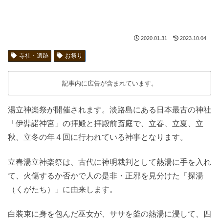
2020.01.31
2023.10.04
寺社・遺跡
お祭り
記事内に広告が含まれています。
湯立神楽祭が開催されます。淡路島にある日本最古の神社
「伊弉諾神宮」の拝殿と拝殿前斎庭で、立春、立夏、立
秋、立冬の年４回に行われている神事となります。
立春湯立神楽祭は、古代に神明裁判として熱湯に手を入れ
て、火傷するか否かで人の是非・正邪を見分けた「探湯
（くがたち）」に由来します。
白装束に身を包んだ巫女が、ササを釜の熱湯に浸して、四