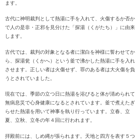
ます。
古代に神明裁判として熱湯に手を入れて、火傷するか否か
で人の是非・正邪を見分けた「探湯（くがたち）」に由来
します。
古代では、裁判の対象となる者に潔白を神様に誓わせてか
ら、探湯瓮（くかへ）という釜で沸かした熱湯に手を入れ
させます。正しい者は火傷せず、罪のある者は大火傷を負
うとされていました。
現在では、季節の立つ日に熱湯を浴びると体が清められて
無病息災で心身健康になるとされています。釜で煮えたぎ
らせた熱湯を用いて神事を執り行っています。立春、立
夏、立秋、立冬の年４回に行われます。
拝殿前には、しめ縄が張られます。天地と四方を表す５つ