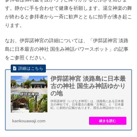
す。静かに手を合わせて健康を祈願します。湯立神楽の舞
が終わると参拝者から一斉に歓声とともに拍手が沸き起こ
ります。
なお、伊弉諾神宮の詳細については、「伊弉諾神宮 淡路
島に日本最古の神社 国生み神話パワースポット」の記事
をご参照ください。
伊弉諾神宮 淡路島に日本最
古の神社 国生み神話ゆかり
の地
伊弉諾神宮（いざなぎ神宮）は、淡路島にある日本最
古の神社です。日本最古の書物「古事記」と「日本書
紀」に創祀の記載があります。国生み神話ゆかりの地
となります。おのころ島の伝承地です。 御祭神は、伊
弉諾尊（イザナギ）と伊弉冉尊（イザナミ）です。...
kankouawaji.com