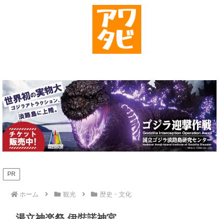
PR
ホーム
観光
歴史・文化
湯立神楽祭 伊弉諾神宮