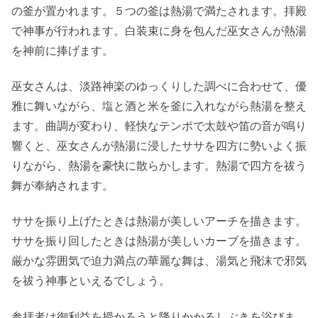
の釜が置かれます。５つの釜は熱湯で満たされます。拝殿
で神事が行われます。白装束に身を包んだ巫女さんが熱湯
を神前に捧げます。
巫女さんは、淡路神楽のゆっくりした調べに合わせて、優
雅に舞いながら、塩と酒と米を釜に入れながら熱湯を整え
ます。曲調が変わり、軽快なテンポで太鼓や笛の音が鳴り
響くと、巫女さんが熱湯に浸したササを四方に勢いよく振
りながら、熱湯を豪快に散らかします。熱湯で四方を祓う
舞が奉納されます。
ササを振り上げたときは熱湯が美しいアーチを描きます。
ササを振り回したときは熱湯が美しいカーブを描きます。
厳かな雰囲気で迫力満点の華麗な舞は、湯気と飛沫で邪気
を祓う神事といえるでしょう。
参拝者は御利益を授かろうと降りかかるしぶきを浴びま