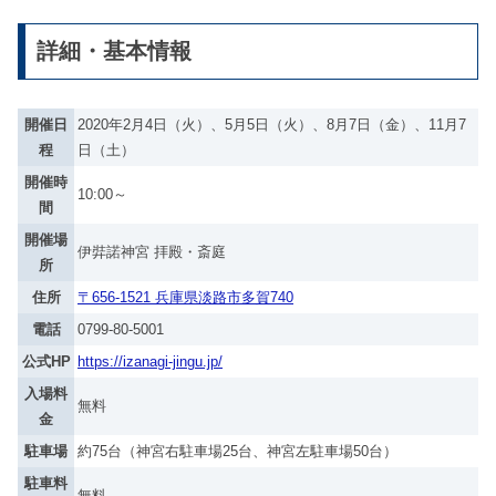
詳細・基本情報
開催日
2020年2月4日（火）、5月5日（火）、8月7日（金）、11月7
程
日（土）
開催時
10:00～
間
開催場
伊弉諾神宮 拝殿・斎庭
所
住所
〒656-1521 兵庫県淡路市多賀740
電話
0799-80-5001
公式HP
https://izanagi-jingu.jp/
入場料
無料
金
駐車場
約75台（神宮右駐車場25台、神宮左駐車場50台）
駐車料
無料