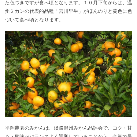
た色つきですが食べ頃となります。１０月下旬からは、温
州ミカンの代表的品種「宮川早生」がほんのりと黄色に色
づいて食べ頃となります。
平岡農園のみかんは、淡路温州みかん品評会で、コク・甘
み・酸味がバランスよく調和していることから、金賞で最