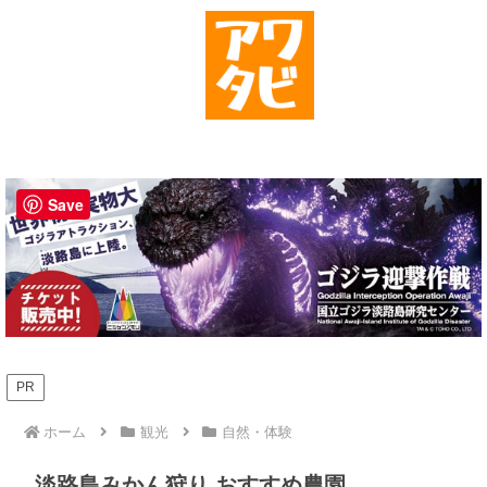
Save
PR
ホーム
観光
自然・体験
淡路島みかん狩り おすすめ農園