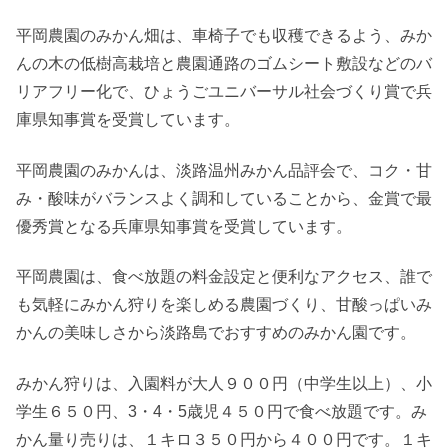
平岡農園のみかん畑は、車椅子でも収穫できるよう、みか
んの木の低樹高栽培と農園通路のゴムシート敷設などのバ
リアフリー化で、ひょうごユニバーサル社会づくり賞で兵
庫県知事賞を受賞しています。
平岡農園のみかんは、淡路温州みかん品評会で、コク・甘
み・酸味がバランスよく調和していることから、金賞で最
優秀賞となる兵庫県知事賞を受賞しています。
平岡農園は、食べ放題の料金設定と便利なアクセス、誰で
も気軽にみかん狩りを楽しめる農園づくり、甘酸っぱいみ
かんの美味しさから淡路島でおすすめのみかん園です。
みかん狩りは、入園料が大人９００円（中学生以上）、小
学生６５０円、3・4・5歳児４５０円で食べ放題です。み
かん量り売りは、１キロ３５０円から４００円です。１キ