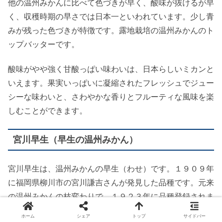
他の温州みかんに比べて色づきが早く、酸味が抜けるが早
く、収穫時期の早さでは日本一といわれています。少し青
みが残った色づきが特徴です。露地栽培の温州みかんのト
ップバッターです。
酸味がやや強く甘酸っぱい味わいは、日本らしいミカンと
いえます。果実いっぱいに凝縮されたフレッシュでジュー
シーな味わいと、さわやかな香りとフルーティな風味を楽
しむことができます。
宮川早生（早生の温州みかん）
宮川早生は、温州みかんの早生（わせ）です。１９０９年
に福岡県柳川市の宮川謙吉さんが発見した品種です。元来
の温州みかんの枝変わりで、１９２３年に品種登録されま
した。早生温州みかんの代表品種です。
ホーム
シェア
トップ
サイドバー