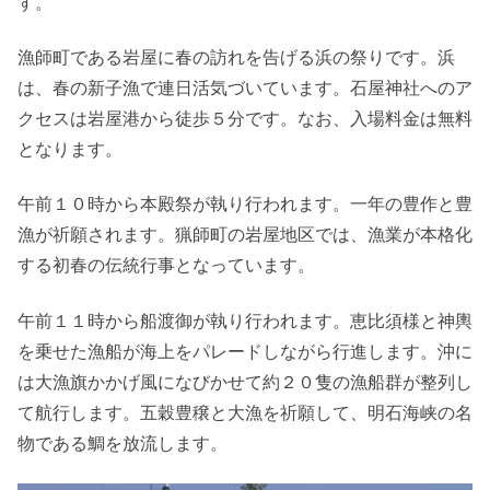
す。
漁師町である岩屋に春の訪れを告げる浜の祭りです。浜
は、春の新子漁で連日活気づいています。石屋神社へのア
クセスは岩屋港から徒歩５分です。なお、入場料金は無料
となります。
午前１０時から本殿祭が執り行われます。一年の豊作と豊
漁が祈願されます。猟師町の岩屋地区では、漁業が本格化
する初春の伝統行事となっています。
午前１１時から船渡御が執り行われます。恵比須様と神輿
を乗せた漁船が海上をパレードしながら行進します。沖に
は大漁旗かかげ風になびかせて約２０隻の漁船群が整列し
て航行します。五穀豊穣と大漁を祈願して、明石海峡の名
物である鯛を放流します。