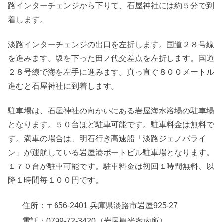
路インターチェンジから下りて、石屋神社には約５分で到
着します。
淡路インターチェンジの出口を左折します。国道２８号線
を進みます。坂を下った田ノ代交差点を左折します。国道
２８号線で海を左手に進みます。真っ直ぐ８００メートル
進むと石屋神社に到着します。
駐車場は、石屋神社の向かいにある岩屋海水浴場の駐車場
となります。５０台ほど駐車可能です。駐車料金は無料で
す。満車の場合は、明石行き高速船「淡路ジェノバライ
ン」が運航している岩屋港ポートビル駐車場となります。
１７０台が駐車可能です。駐車料金は初回１時間無料、以
降１時間毎１００円です。
住所：〒656-2401 兵庫県淡路市岩屋925-27
電話：0799-72-3420（岩屋観光案内所）