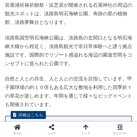
岩屋浦祈祷祈願祭・浜芝居が開催される石屋神社の周辺の
観光スポットは、淡路島明石海峡公園、奇跡の星の植物
館、淡路夢舞台となります。
淡路島国営明石海峡公園は、淡路島の玄関口となる明石海
峡大橋から程近く、淡路島観光で非日常体験へと誘う拠点
施設です。国際的でリゾート感溢れる海辺の園遊空間をコ
ンセプトに造られた公園です。
自然と人との共生、人と人との交流を目指しています。甲
子園球場の約１０倍もある広大な敷地を利用した四季折々
の草花が楽しめます。年間を通じて様々なビッグイベント
も開催されています。
淡路島国営明石海峡公園 淡
路島の都市公園
ホーム
シェア
トップ
サイドバー