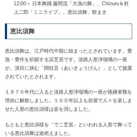
12:00～ 日本舞踊 藤間流「大漁の舞」、Chizuru＆村
上二郎「ミニライブ」、恵比須舞、餅まき
恵比須舞
恵比須舞は、江戸時代中期に始まったとされています。豊
漁・豊作を祈願する浜芝居です。淡路人形浄瑠璃の一座
が、演目に挟む「間狂言（あいきょうげん）」として披露
されていたとされます。
１９７０年代に入ると淡路人形浄瑠璃の一座が後継者難を
理由に解散しました。１００年以上も岩屋で人々を楽しま
せた人形の恵比須様は姿を消しました。
もともと恵比須様を「でこ芝居」といわれる人形で舞って
いる恵比須舞は途絶えました。