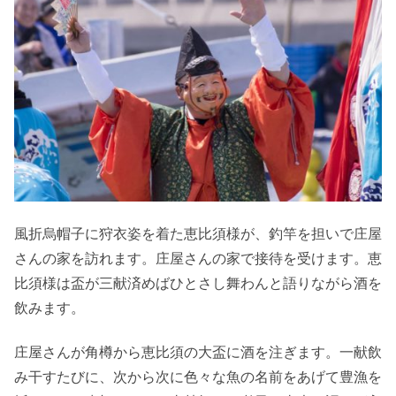
風折烏帽子に狩衣姿を着た恵比須様が、釣竿を担いで庄屋
さんの家を訪れます。庄屋さんの家で接待を受けます。恵
比須様は盃が三献済めばひとさし舞わんと語りながら酒を
飲みます。
庄屋さんが角樽から恵比須の大盃に酒を注ぎます。一献飲
み干すたびに、次から次に色々な魚の名前をあげて豊漁を