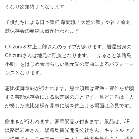
くなり次第終了となります。
子供たちによる日本舞踊 藤間流「大漁の舞」や神ノ前太
鼓保存会の奉納太鼓が行われます。
Chizuru＆村上二郎さんのライブがあります。岩屋出身の
Chizuruさんは地元に凱旋となります。「ふるさと淡路島
小唄」をはじめ素晴らしい地元愛の楽曲によるパフォーマ
ンスとなります。
恵比須舞奉納が行われます。恵比須舞は豊漁・豊作を祈願
する芸能保存会による浜芝居のことです。見どころは、人
が扮した恵比須様が見事に鯛を釣上げる場面は必見です。
餅まきが行われます。豪華景品が付きます。景品は、JF
淡路島岩屋さん、淡路島観光開発公社さん、キャトルセゾ
ン松帆さん、ユーアールエーさん、鈴木米穀店さん、源平