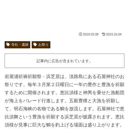
2019.03.08
2023.10.04
寺社・遺跡
お祭り
記事内に広告が含まれています。
岩屋浦祈祷祈願祭・浜芝居は、淡路島にある石屋神社のお
祭りです。毎年３月第２日曜日に一年の豊作と豊漁を祈願
するために開催されます。恵比須様と神輿を乗せた漁船団
が海上をパレード行進します。五穀豊穣と大漁を祈願し
て、明石海峡の名物である鯛を放流します。石屋神社で恵
比須舞という豊漁を祈願する浜芝居が披露されます。恵比
須様が見事に巨大な鯛を釣上げる場面は盛り上がります。