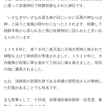
に渡って岩屋神社で戦勝祈願をされた神社です。
「いざなぎやいざなみ渡る春の日にいかに石屋の神ならば
神」と謳うと波風が穏やかになったとされます。戦勝して
朝鮮半島から戻られると再び岩屋神社に詣られたと言い伝
えられています。
１１６８年に、第７８代二条天皇に天地大明神と称されて
神階を上げて神供田が寄進されました。１５１０年に、大
内義興が岩屋に軍を進めて三対山に城を築きました。現在
の地に遷座されました。
なお、淡路島の岩屋出身である俳優の渡哲也さんが奉納し
た灯籠があることでも有名です。
主な祭事として、十日戎、岩屋浦祈祷祈願祭・浜芝居、春