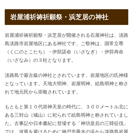
岩屋浦祈祷祈願祭・浜芝居の神社
岩屋浦祈祷祈願祭・浜芝居が開催される石屋神社は、淡路
島淡路市岩屋地区にある神社です。ご祭神は、国常立尊
（くにのとこたち）・伊弉諾命（いざなぎ）・伊弉冉命
（いざなみ）の３柱となります。
淡路島で最古級の神社とされています。岩屋地区の氏神様
となっています。天地大明神、岩屋明神、絵島明神と称さ
れて地元民から崇敬されています。
もともと第１０代崇神天皇の時代に、３００メートル北に
ある三対山（城山）に祀られて絵島明神と称されていまし
た。古事記や日本書紀に登場する「神功皇后の三韓征伐」
では、波風を避けるために神戸市垂水の浜から淡路島岩屋