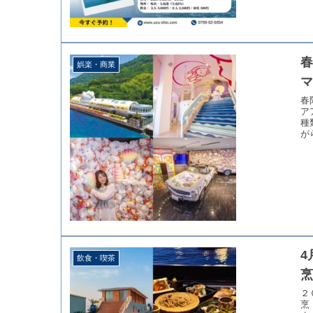
春
娯楽・商業
春
ア
種
が
4
飲食・喫茶
烹
２
烹