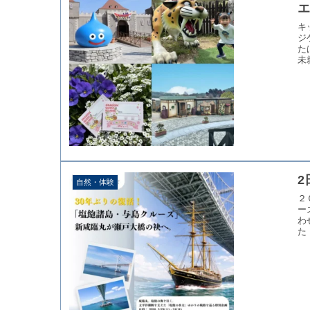
キ
ジ
た
未
2
自然・体験
２
ー
わ
た