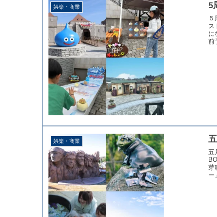
5
娯楽・商業
５
ス
に
前
五
娯楽・商業
五
B
芽
ー