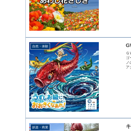
G
自然・体験
Ｇ
ゴ
ノ
ア
娯楽・商業