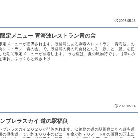
2026.05.16
限定メニュー 青海波レストラン青の舎
限定メニューが提供されます。淡路島にある劇場＆レストラン「青海波」の
食レストラン「青の舎」で、淡路島の夏の旬食材となる「鰻」と「鱧」を使
した期間限定メニューが登場します。 うな重は、夏の風物詩です。甘辛いタ
を重ね、ふっくらと焼き上げ...
2026.05.14
ンブレラスカイ 道の駅福良
ンブレラスカイ２０２６が開催されます。淡路島の道の駅福良にある遊歩道
藤の棚街道」で、約１００本のビニール傘が約７０メートルの藤棚の頭上に