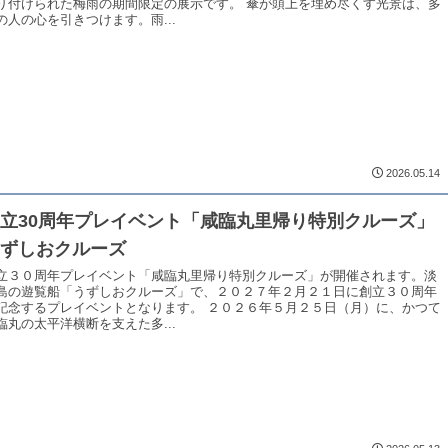
り付けられた梅雨の期間限定の展示です。 傘が頭上を埋め尽くす光景は、多
の人の心を引きつけます。雨...
2026.05.14
立30周年プレイベント「咸臨丸里帰り特別クルーズ」
うずしおクルーズ
立３０周年プレイベント「咸臨丸里帰り特別クルーズ」が開催されます。淡
島の遊覧船「うずしおクルーズ」で、２０２７年２月２１日に創立３０周年
記念するプレイベントとなります。 ２０２６年５月２５日（月）に、かつて
臨丸の太平洋横断を支えた多...