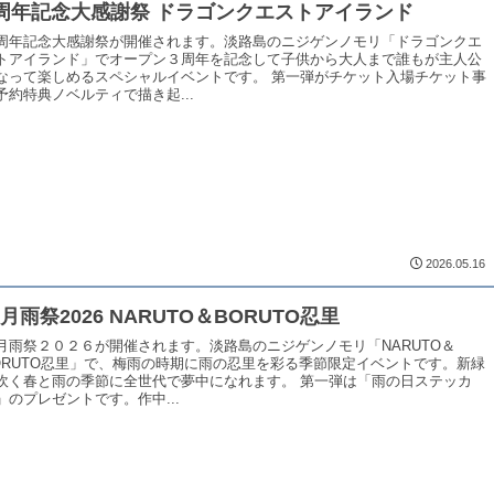
周年記念大感謝祭 ドラゴンクエストアイランド
周年記念大感謝祭が開催されます。淡路島のニジゲンノモリ「ドラゴンクエ
トアイランド」でオープン３周年を記念して子供から大人まで誰もが主人公
なって楽しめるスペシャルイベントです。 第一弾がチケット入場チケット事
予約特典ノベルティで描き起...
2026.05.16
月雨祭2026 NARUTO＆BORUTO忍里
月雨祭２０２６が開催されます。淡路島のニジゲンノモリ「NARUTO＆
ORUTO忍里」で、梅雨の時期に雨の忍里を彩る季節限定イベントです。新緑
吹く春と雨の季節に全世代で夢中になれます。 第一弾は「雨の日ステッカ
」のプレゼントです。作中...