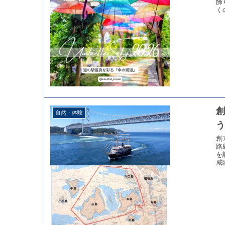
飾
く
創
自然・体験
創
路
を
咸