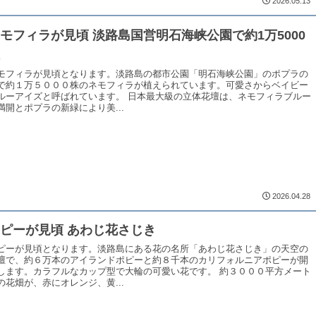
2026.05.13
モフィラが見頃 淡路島国営明石海峡公園で約1万5000
株
モフィラが見頃となります。淡路島の都市公園「明石海峡公園」のポプラの
で約１万５０００株のネモフィラが植えられています。可愛さからベイビー
ルーアイズと呼ばれています。 日本最大級の立体花壇は、ネモフィラブルー
満開とポプラの新緑により美...
2026.04.28
ピーが見頃 あわじ花さじき
ピーが見頃となります。淡路島にある花の名所「あわじ花さじき」の天空の
壇で、約６万本のアイランドポピーと約８千本のカリフォルニアポピーが開
します。カラフルなカップ型で大輪の可愛い花です。 約３０００平方メート
の花畑が、赤にオレンジ、黄...