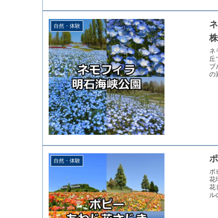
ネ
自然・体験
ネ
丘
ブ
の
ポ
自然・体験
ポ
花
花
ル