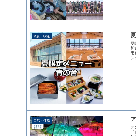
夏
飲食・喫茶
夏
和
用
レ
ア
自然・体験
ア
「