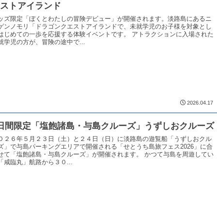
エストアイランド
ッズ限定「ぼくとわたしの冒険デビュー」が開催されます。淡路島にあるニ
ゲンノモリ「ドラゴンクエストアイランドで、未就学児のお子様を対象とし
はじめての一歩を応援する体験イベントです。 アトラクションに入場された
就学児の方が、冒険の途中で...
2026.04.17
日間限定「塩飽諸島・与島クルーズ」うずしおクルーズ
０２６年５月２３日（土）と２４日（日）に淡路島の遊覧船「うずしおクル
ズ」で与島パーキングエリアで開催される「せとうち島旅フェス2026」に合
せて「塩飽諸島・与島クルーズ」が開催されます。 かつて与島を周遊してい
「咸臨丸」航路から３０...