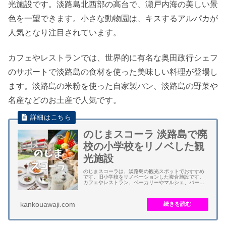
光施設です。淡路島北西部の高台で、瀬戸内海の美しい景
色を一望できます。小さな動物園は、キスするアルパカが
人気となり注目されています。
カフェやレストランでは、世界的に有名な奥田政行シェフ
のサポートで淡路島の食材を使った美味しい料理が登場し
ます。淡路島の米粉を使った自家製パン、淡路島の野菜や
名産などのお土産で人気です。
のじまスコーラ 淡路島で廃
校の小学校をリノベした観
光施設
のじまスコーラは、淡路島の観光スポットでおすすめ
です。旧小学校をリノベーションした複合施設です。
カフェやレストラン、ベーカリーやマルシェ、バーベ
キューや動物園などの施設があります。 ２０１２年に
廃校となった旧淡路市立野島小学校の校舎をリノベ...
kankouawaji.com