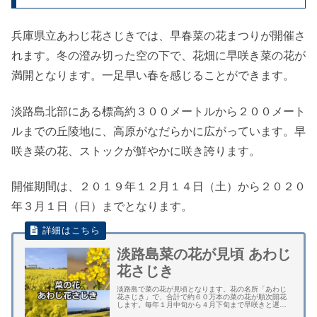
兵庫県立あわじ花さじきでは、早春菜の花まつりが開催さ
れます。冬の澄み切った空の下で、花畑に早咲き菜の花が
満開となります。一足早い春を感じることができます。
淡路島北部にある標高約３００メートルから２００メート
ルまでの丘陵地に、高原がなだらかに広がっています。早
咲き菜の花、ストックが鮮やかに咲き誇ります。
開催期間は、２０１９年１２月１４日（土）から２０２０
年３月１日（日）までとなります。
淡路島菜の花が見頃 あわじ
花さじき
淡路島で菜の花が見頃となります。花の名所「あわじ
花さじき」で、合計で約６０万本の菜の花が順次開花
します。毎年１月中旬から４月下旬まで早咲きと遅咲
き菜の花を時期をずらして植えています。 寒い冬から