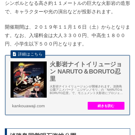
シンボルとなる高さ約１１メートルの巨大な火影岩の造形
で、キャラクターや光の演出などが投影されます。
開催期間は、２０１９年１１月１６日（土）からとなりま
す。なお、入場料金は大人３３００円、中高生１８００
円、小学生以下５００円となります。
火影岩ナイトイリュージョ
ン NARUTO＆BORUTO忍
里
火影岩ナイトイリュージョンが開催されます。淡路島
公園アニメパーク「ニジゲンノモリ」の「NARUTO＆
BORUTO忍里」で、モニュメント火影岩にプロジェク
ションマッピングが投影されます。 毎日の日没してか
ら１時間毎に約１０分間程度、エリアでシ...
kankouawaji.com