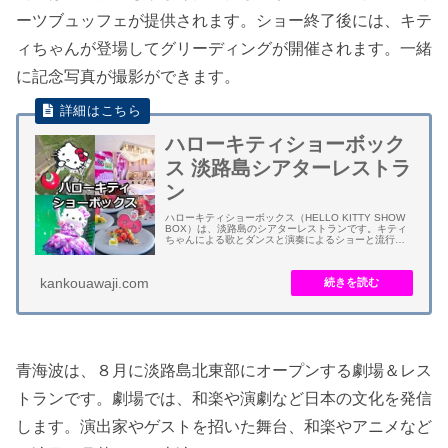
ーツブュッフェが提供されます。ショー終了後には、キテ
ィちゃんが登場してグリーディングが開催されます。一緒
に記念写真が撮影ができます。
ハローキティショーボック
ス 淡路島シアターレストラ
ン
ハローキティショーボックス（HELLO KITTY SHOW
BOX）は、淡路島のシアターレストランです。キティ
ちゃんによる歌とダンスと演奏によるショーと流行の
ヴィーガンの料理やスイーツを楽しめます。 ランチタ
イムショーとカフェタイムショー...
kankouawaji.com
青海波は、８月に淡路島北東部にオープンする劇場＆レス
トランです。劇場では、和楽や演劇など日本の文化を発信
します。演出家やゲストを招いた舞台、和楽やアニメなど