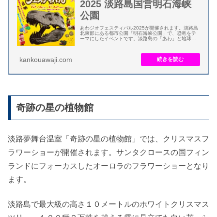
2025 淡路島国営明石海峡
公園
あわジオフェスティバル2025が開催されます。淡路島
北東部にある都市公園「明石海峡公園」で、恐竜をテ
ーマにしたイベントです。淡路島の「あわ」と地球の
「ジオ」を組み合わせた造語です。 恐竜の化石レプリ
カの展示・恐竜ペイント・恐竜クラフト・化石...
kankouawaji.com
奇跡の星の植物館
淡路夢舞台温室「奇跡の星の植物館」では、クリスマスフ
ラワーショーが開催されます。サンタクロースの国フィン
ランドにフォーカスしたオーロラのフラワーショーとなり
ます。
淡路島で最大級の高さ１０メートルのホワイトクリスマス