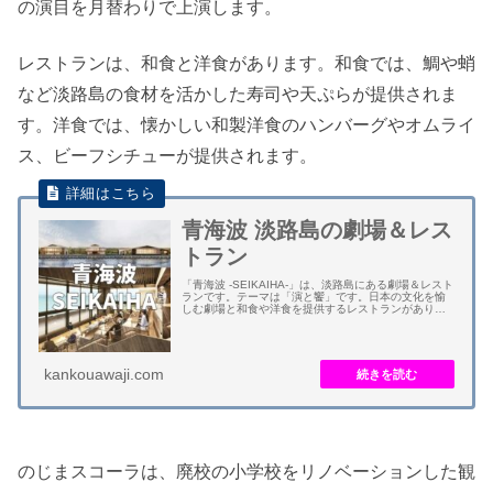
の演目を月替わりで上演します。
レストランは、和食と洋食があります。和食では、鯛や蛸
など淡路島の食材を活かした寿司や天ぷらが提供されま
す。洋食では、懐かしい和製洋食のハンバーグやオムライ
ス、ビーフシチューが提供されます。
青海波 淡路島の劇場＆レス
トラン
「青海波 -SEIKAIHA-」は、淡路島にある劇場＆レスト
ランです。テーマは「演と饗」です。日本の文化を愉
しむ劇場と和食や洋食を提供するレストランがありま
す。瀬戸内海を眺められます。 劇場では、和楽や演劇
など日本の文化を発信します。有名劇...
kankouawaji.com
のじまスコーラは、廃校の小学校をリノベーションした観