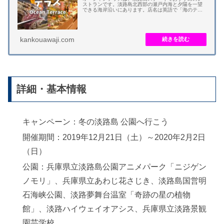
ストランです。淡路島北西部の瀬戸内海と夕陽を一望
できる海岸沿いにあります。店名は英語で「海のテラ
ス」を意味します。 料理は、自然豊かな淡路島で育て
られた淡路牛の牛肉を、溶岩グリルで自分好みに焼...
kankouawaji.com
詳細・基本情報
キャンペーン：冬の淡路島 公園へ行こう
開催期間：2019年12月21日（土）～2020年2月2日
（日）
公園：兵庫県立淡路島公園アニメパーク「ニジゲン
ノモリ」、兵庫県立あわじ花さじき、淡路島国営明
石海峡公園、淡路夢舞台温室「奇跡の星の植物
館」、淡路ハイウェイオアシス、兵庫県立淡路景観
園芸学校