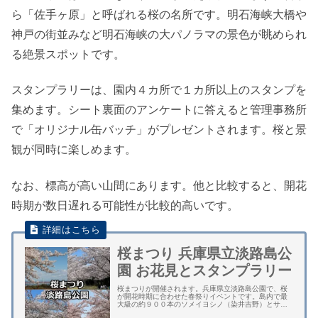
ら「佐手ヶ原」と呼ばれる桜の名所です。明石海峡大橋や
神戸の街並みなど明石海峡の大パノラマの景色が眺められ
る絶景スポットです。
スタンプラリーは、園内４カ所で１カ所以上のスタンプを
集めます。シート裏面のアンケートに答えると管理事務所
で「オリジナル缶バッチ」がプレゼントされます。桜と景
観が同時に楽しめます。
なお、標高が高い山間にあります。他と比較すると、開花
時期が数日遅れる可能性が比較的高いです。
桜まつり 兵庫県立淡路島公
園 お花見とスタンプラリー
桜まつりが開催されます。兵庫県立淡路島公園で、桜
が開花時期に合わせた春祭りイベントです。島内で最
大級の約９００本のソメイヨシノ（染井吉野）とサト
ザクラ（里桜）が植えられています。 園内にある広場