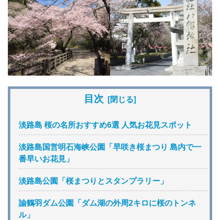
目次
淡路島 桜の名所おすすめ6選 人気お花見スポット
淡路島国営明石海峡公園「早咲き桜まつり 島内で一
番早いお花見」
淡路島公園「桜まつりとスタンプラリー」
諭鶴羽ダム公園「ダム湖の外周2キロに桜のトンネ
ル」