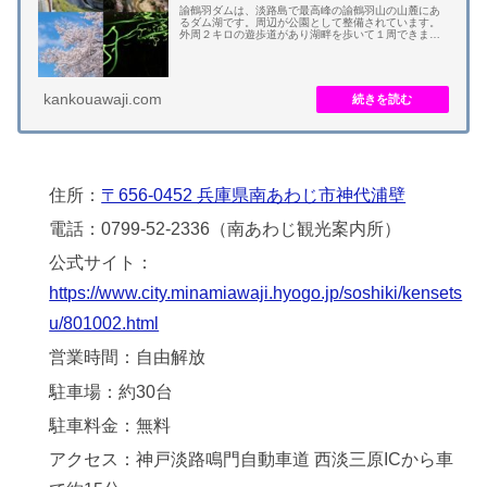
諭鶴羽ダムは、淡路島で最高峰の諭鶴羽山の山麓にあ
るダム湖です。周辺が公園として整備されています。
外周２キロの遊歩道があり湖畔を歩いて１周できま
す。沿道に約８００本の桜が植えられています。 ４月
にはお花見の名所として人気です。６月にはホタル
の...
kankouawaji.com
住所：
〒656-0452 兵庫県南あわじ市神代浦壁
電話：0799-52-2336（南あわじ観光案内所）
公式サイト：
https://www.city.minamiawaji.hyogo.jp/soshiki/kensets
u/801002.html
営業時間：自由解放
駐車場：約30台
駐車料金：無料
アクセス：神戸淡路鳴門自動車道 西淡三原ICから車