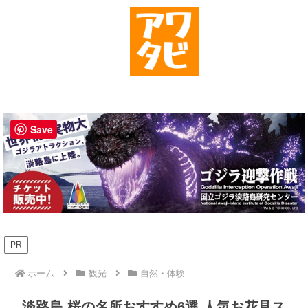
Save
PR
ホーム
観光
自然・体験
淡路島 桜の名所おすすめ6選 人気お花見ス