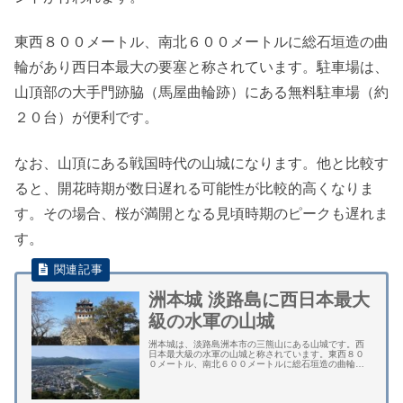
東西８００メートル、南北６００メートルに総石垣造の曲
輪があり西日本最大の要塞と称されています。駐車場は、
山頂部の大手門跡脇（馬屋曲輪跡）にある無料駐車場（約
２０台）が便利です。
なお、山頂にある戦国時代の山城になります。他と比較す
ると、開花時期が数日遅れる可能性が比較的高くなりま
す。その場合、桜が満開となる見頃時期のピークも遅れま
す。
洲本城 淡路島に西日本最大
級の水軍の山城
洲本城は、淡路島洲本市の三熊山にある山城です。西
日本最大級の水軍の山城と称されています。東西８０
０メートル、南北６００メートルに総石垣造の曲輪が
残されています。 国の指定史跡、兵庫県の指定文化財
に指定されています。続日本１００名城に選定され...