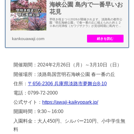
海峡公園 島内で一番早いお
花見
早咲き桜まつり2026が開催されます。淡路島の都市公
園「明石海峡公園」で春一番の丘に植えられた約１２
０本の河津桜（カワヅザクラ）が見頃時期に島内で一
番早いお花見イベントとなります。 麗らかな春の公園
で、桜の鑑賞をはじめ、クラフト体験、草木染...
kankouawaji.com
開催期間：2024年2月26日（月）～3月10日（日）
開催場所：淡路島国営明石海峡公園 春一番の丘
住所：
〒656-2306 兵庫県淡路市夢舞台8-10
電話：0799-72-2000
公式サイト：
https://awaji-kaikyopark.jp/
開園時間：9:30～16:00
入園料金：大人450円、シルバー210円、小中学生無
料