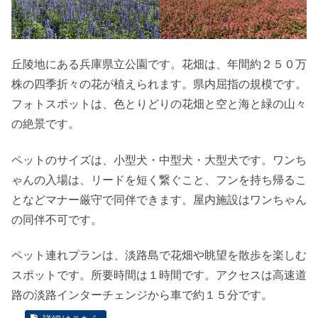
丘陵地にある兵庫県立公園です。花畑は、年間約２５０万
株の四季折々の花が植えられます。県内屈指の規模です。
フォトスポットは、色とりどりの花畑と空と海と緑の山々
の絶景です。
ペットのサイズは、小型犬・中型犬・大型犬です。ワンち
ゃんの入場は、リードを短く繋ぐこと、フンを持ち帰るこ
となどマナー厳守で同伴できます。屋内施設はワンちゃん
の同伴不可です。
ペット連れプランは、淡路島で花畑や眺望を散歩を楽しむ
スポットです。所要時間は１時間です。アクセスは高速道
路の淡路インターチェンジから車で約１５分です。