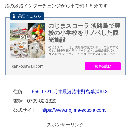
路の淡路インターチェンジから車で約１５分です。
のじまスコーラ 淡路島で廃
校の小学校をリノベした観
光施設
のじまスコーラは、淡路島の観光スポットでおすすめ
です。旧小学校をリノベーションした複合施設です。
カフェやレストラン、ベーカリーやマルシェ、バーベ
キューや動物園などの施設があります。 ２０１２年に
廃校となった旧淡路市立野島小学校の校舎をリノベ...
kankouawaji.com
住所：
〒656-1721 兵庫県淡路市野島蟇浦843
電話：0799-82-1820
公式サイト：
https://www.nojima-scuola.com/
スポンサーリンク