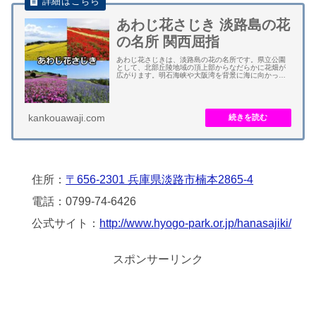
あわじ花さじき 淡路島の花
の名所 関西屈指
あわじ花さじきは、淡路島の花の名所です。県立公園
として、北部丘陵地域の頂上部からなだらかに花畑が
広がります。明石海峡や大阪湾を背景に海に向かって
四季折々の花の大パノラマが展開します。 春に菜の花
やポピー、夏にヒマワリやクレオメ、秋にコスモス...
kankouawaji.com
住所：
〒656-2301 兵庫県淡路市楠本2865-4
電話：0799-74-6426
公式サイト：
http://www.hyogo-park.or.jp/hanasajiki/
スポンサーリンク