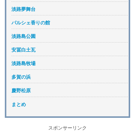
淡路夢舞台
パルシェ香りの館
淡路島公園
安冨白土瓦
淡路島牧場
多賀の浜
慶野松原
まとめ
スポンサーリンク