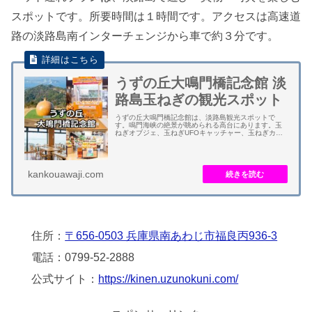
スポットです。所要時間は１時間です。アクセスは高速道
路の淡路島南インターチェンジから車で約３分です。
うずの丘大鳴門橋記念館 淡
路島玉ねぎの観光スポット
うずの丘大鳴門橋記念館は、淡路島観光スポットで
す。鳴門海峡の絶景が眺められる高台にあります。玉
ねぎオブジェ、玉ねぎUFOキャッチャー、玉ねぎカツ
ラなどで玉ねぎ尽くしのスポットで人気です。 グルメ
では、ファストフード「あわじ島オニオンキッチン...
kankouawaji.com
住所：
〒656-0503 兵庫県南あわじ市福良丙936-3
電話：0799-52-2888
公式サイト：
https://kinen.uzunokuni.com/