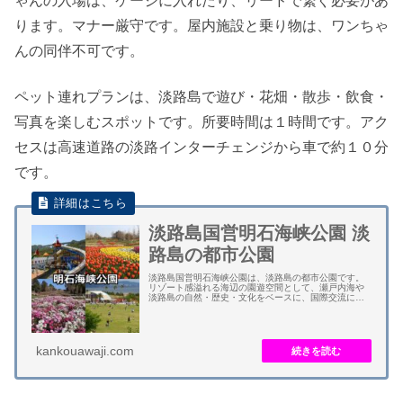
ゃんの入場は、ケージに入れたり、リードで繋ぐ必要があ
ります。マナー厳守です。屋内施設と乗り物は、ワンちゃ
んの同伴不可です。
ペット連れプランは、淡路島で遊び・花畑・散歩・飲食・
写真を楽しむスポットです。所要時間は１時間です。アク
セスは高速道路の淡路インターチェンジから車で約１０分
です。
淡路島国営明石海峡公園 淡
路島の都市公園
淡路島国営明石海峡公園は、淡路島の都市公園です。
リゾート感溢れる海辺の園遊空間として、瀬戸内海や
淡路島の自然・歴史・文化をベースに、国際交流にふ
さわしい庭園などが整備されています。 日本最大級の
立体的な花壇で、チューリップにネモフィラ、アジ...
kankouawaji.com