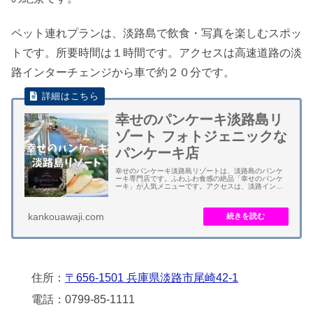
ペット連れプランは、淡路島で飲食・写真を楽しむスポッ
トです。所要時間は１時間です。アクセスは高速道路の淡
路インターチェンジから車で約２０分です。
幸せのパンケーキ淡路島リ
ゾート フォトジェニックな
パンケーキ店
幸せのパンケーキ淡路島リゾートは、淡路島のパンケ
ーキ専門店です。ふわふわ食感の絶品「幸せのパンケ
ーキ」が人気メニューです。アクセスは、淡路インタ
ーチェンジから車で約１５分です。 カフェ「淡路島テ
ラス」は全席オーシャンビューです。瀬戸内海は播...
kankouawaji.com
住所：
〒656-1501 兵庫県淡路市尾崎42-1
電話：0799-85-1111