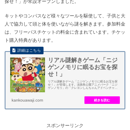
探せ！」が常設オープンしました。
キットやコンパスなど様々なツールを駆使して、子供と大
人で協力して頭と体を使いながら謎を解きます。参加料金
は、フリーパスチケットの料金に含まれています。チケッ
ト購入特典があります。
リアル謎解きゲーム「ニジ
ゲンノモリに眠るお宝を探
せ！」
リアル謎解きゲーム「ニジゲンノモリに眠るお宝を探
せ！」が登場します。淡路島公園アニメパーク「ニジ
ゲンノモリ」の「クレヨンしんちゃんアドベンチャー
パーク」にある新感覚の謎解きゲームのアトラクショ
ンです。 キットやコンパスなど様々なツールを駆使...
kankouawaji.com
スポンサーリンク