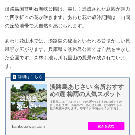
淡路島国営明石海峡公園は、美しく造成された庭園が魅力
で四季折々の花が咲きます。あわじ花の歳時記園は、山間
の丘陵地帯で大自然を感じられます。
あわじ花山水では、淡路島の秘境といわれる昔懐かしい原
風景が広がります。兵庫県立淡路島公園では自然を生かし
た公園です。森林も池も川も里山の風景が残されていま
す。
淡路島あじさい 名所おすす
め4選 梅雨の人気スポット
淡路島には「あじさい」の名所やおすすめスポットが
多くあります。淡路島の「あじさい園」は関西でも有
数の規模を誇ります。毎年６月中旬から６月下旬まで
が見頃となります。 淡路島国営明石海峡公園の約２０
種類１４０００株、兵庫県立淡路島公園の約３０種...
kankouawaji.com