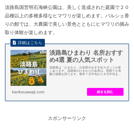
淡路島国営明石海峡公園は、美しく造成された庭園で２０
品種以上の多種多様なヒマワリが楽しめます。パルシェ香
りの館では、大農園で美しい景色とともにヒマワリの摘み
取り体験が楽しめます。
淡路島ひまわり 名所おすす
め4選 夏の人気スポット
淡路島は「ひまわり」の名所やおすすめスポットが多
くあります。淡路島のひまわりの名所は、関西でも有
数の規模を誇ります。毎年７月中旬から８月中旬まで
見頃となります。２０２３年は遅めです。 あわじ花さ
じきの約２１万本のひまわり、イングランドの丘の...
kankouawaji.com
スポンサーリンク