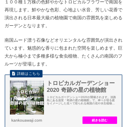
１００種１万株の色鮮やかなトロピカルフラワーで南国を
再現します。鮮やかな色彩、心地よい水音、芳しい花香で
演出される日本最大級の植物園で南国の雰囲気を楽しめる
ガーデンとなります。
南国ムード漂う石像などオリエンタルな雰囲気が演出され
ています。魅惑的な香りに包まれた空間を楽しめます。巨
大から極小まで多種多様な食虫植物、たくさんの南国のフ
ルーツが登場します。
トロピカルガーデンショー
2020 奇跡の星の植物館
トロピカルガーデンショー2020が開催されます。淡路
島にある温室「奇跡の星の植物館」で、神々が宿る庭
をイメージした花々で彩られる南国の花や水生植物に
包まれた庭園が登場します。 １００種１万株の色鮮や
かなトロピカルフラワーで南国を再現します。...
kankouawaji.com