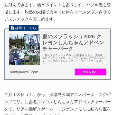
も飛んできます。噴水ポイントもあります。バブル砲も登
場します。灼熱の太陽で火照った体をクールダウンさせて
アスレチックを楽しめます。
夏のスプラッシュ2026 ク
レヨンしんちゃんアドベン
チャーパーク
「夏のスプラッシュ2026」が開催されます。淡路島に
あるニジゲンノモリ「クレヨンしんちゃんアドベンチ
ャーパークのアスレチックアトラクションで、夏季限
定ずぶ濡れ必至のスプラッシュイベントです。 「中
級・上級コース（小学生以上）」では「２００％...
kankouawaji.com
７月１８日（土）から、淡路島公園アニメパーク「ニジゲ
ンノモリ」にあるクレヨンしんちゃんアドベンチャーパー
クで、リアル謎解きゲーム「ニジゲンノモリに眠るお宝を