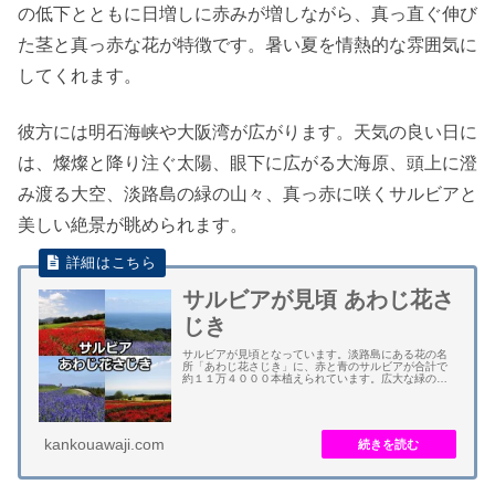
の低下とともに日増しに赤みが増しながら、真っ直ぐ伸び
た茎と真っ赤な花が特徴です。暑い夏を情熱的な雰囲気に
してくれます。
彼方には明石海峡や大阪湾が広がります。天気の良い日に
は、燦燦と降り注ぐ太陽、眼下に広がる大海原、頭上に澄
み渡る大空、淡路島の緑の山々、真っ赤に咲くサルビアと
美しい絶景が眺められます。
サルビアが見頃 あわじ花さ
じき
サルビアが見頃となっています。淡路島にある花の名
所「あわじ花さじき」に、赤と青のサルビアが合計で
約１１万４０００本植えられています。広大な緑の芝
生に赤と青のコントラストが美しいです。 赤いサルビ
アは、約６０００平方メートルの花畑に約７万４０...
kankouawaji.com