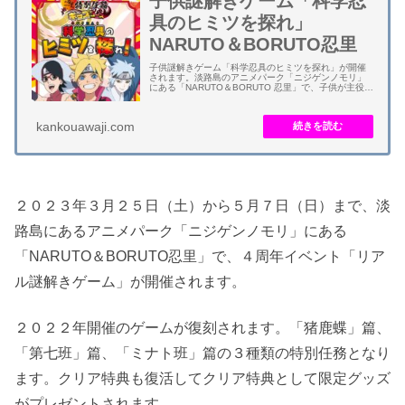
子供謎解きゲーム「科学忍
具のヒミツを探れ」
NARUTO＆BORUTO忍里
子供謎解きゲーム「科学忍具のヒミツを探れ」が開催
されます。淡路島のアニメパーク「ニジゲンノモリ」
にある「NARUTO＆BORUTO 忍里」で、子供が主役と
なって楽しめる謎解きとなります。 子供謎解きゲーム
は、シールや折り紙を使用した仕掛けな...
kankouawaji.com
２０２３年３月２５日（土）から５月７日（日）まで、淡
路島にあるアニメパーク「ニジゲンノモリ」にある
「NARUTO＆BORUTO忍里」で、４周年イベント「リア
ル謎解きゲーム」が開催されます。
２０２２年開催のゲームが復刻されます。「猪鹿蝶」篇、
「第七班」篇、「ミナト班」篇の３種類の特別任務となり
ます。クリア特典も復活してクリア特典として限定グッズ
がプレゼントされます。