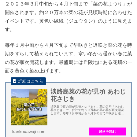
２０２３年３月中旬から４月下旬まで「菜の花まつり」が
開催されます。約２０万本の菜の花が見頃時期に合わせた
イベントです。黄色い絨毯（ジュウタン）のように見えま
す。
毎年１月中旬から４月下旬まで早咲きと遅咲き菜の花を時
期をずらして植えられています。寒い冬から暖かい春に菜
の花が順次開花します。最盛期には丘陵地にある花畑の一
面を黄色く染め上げます。
淡路島菜の花が見頃 あわじ
花さじき
淡路島で菜の花が見頃となります。花の名所「あわじ
花さじき」で、合計で約６０万本の菜の花が順次開花
します。毎年１月中旬から４月下旬まで早咲きと遅咲
き菜の花を時期をずらして植えています。 寒い冬から
暖かい春に向けて菜の花が順次開花します。丘陵地...
kankouawaji.com