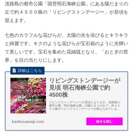
淡路島の都市公園「国営明石海峡公園」にある陽だまりの
丘で約４５００株の「リビングストンデージー」が見頃を
迎えます。
七色のカラフルな花びらが、太陽の光を浴びるとキラキラ
と綺麗です。キクのような花びらが宝石箱のように光輝い
て美しいです。宝石を集めた花絨毯となり、「おとぎの世
界」を目の当たりにします。
リビングストンデージーが
見頃 明石海峡公園で約
4500株
リビングストンデージーが見頃となります。淡路島の
都市公園「明石海峡公園」の陽だまりの丘で、約４５
００株のリビングストンデージーが植えられていま
す。光沢を持つ花です。 赤色、黄色、白色、紫色、ピ
ンク色、オレンジ色などカラフルで色とりどりの花
び...
kankouawaji.com