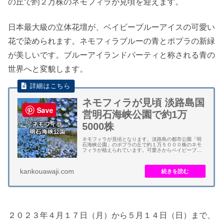
の丘で約２万株のネモフィラが見頃を迎えます。
日本最大級の立体花壇が、ベイビーブルーアイスの可愛い
花で染められます。ネモフィラブルーの青とポプラの新緑
が美しいです。ブルーアイランドパーティと称される青の
世界へと変貌します。
ネモフィラが見頃 淡路島国
Save
営明石海峡公園で約1万
5000株
ネモフィラが見頃となります。淡路島の都市公園「明
石海峡公園」のポプラの丘で約１万５０００株のネモ
フィラが植えられています。可愛さからベイビーブル
ーアイズと呼ばれています。 日本最大級の立体花壇
は、ネモフィラブルーの満開とポプラの新緑により
美...
kankouawaji.com
２０２３年４月１７日（月）から５月１４日（日）まで、