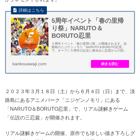
5周年イベント「春の里帰
り祭」NARUTO＆
BORUTO忍里
５周年イベント「春の里帰り祭」が開催されます。淡
路島のニジゲンノモリ「NARUTO＆BORUTO忍里」
で、オープン５周年の記念に春休みに忍里からの招待
状で故郷に里帰りするイベントです。 忍の皆さんが里
帰りしたくなる４つのコンテンツ「肆の巻」...
kankouawaji.com
２０２３年３月１８日（土）から６月４日（日）まで、淡
路島にあるアニメパーク「ニジゲンノモリ」にある
「NARUTO＆BORUTO忍里」で、リアル謎解きゲーム
「伝説の三忍篇」が開催されます。
リアル謎解きゲームの開催、原作でも珍しい描き下ろしグ