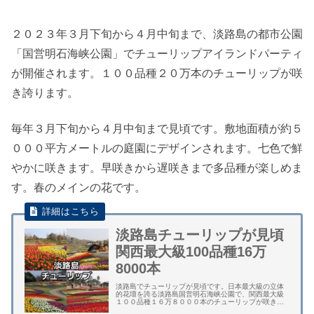
２０２３年３月下旬から４月中旬まで、淡路島の都市公園
「国営明石海峡公園」でチューリップアイランドパーティ
が開催されます。１００品種２０万本のチューリップが咲
き誇ります。
毎年３月下旬から４月中旬まで見頃です。敷地面積が約５
０００平方メートルの庭園にデザインされます。七色で鮮
やかに咲きます。早咲きから遅咲きまで多品種が楽しめま
す。春のメインの花です。
淡路島チューリップが見頃
関西最大級100品種16万
8000本
淡路島でチューリップが見頃です。日本最大級の立体
的花壇を誇る淡路島国営明石海峡公園で、関西最大級
１００品種１６万８０００本のチューリップが咲きま
す。毎年３月下旬から４月上旬まで見頃です。 チュー