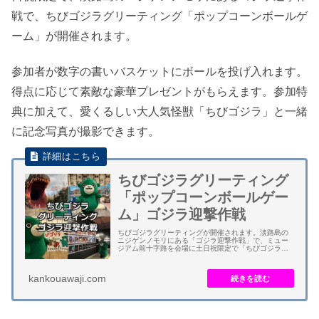
戦で、ちびゴジラグリーティング「ポップコーンボールゲ
ーム」が開催されます。
参加者が数字の書いバスケットにボールを投げ入れます。
得点に応じて素敵な豪華プレゼントがもらえます。参加特
典に加えて、愛くるしい大人気怪獣「ちびゴジラ」と一緒
に記念写真が撮影できます。
ちびゴジラグリーティング
「ポップコーンボールゲー
ム」ゴジラ迎撃作戦
ちびゴジラグリーティングが開催されます。淡路島の
ニジゲンノモリにある「ゴジラ迎撃作戦」で、ミュー
ジアム前十字路を会場に土日祝限定で「ちびゴジラ」
とポップコーンボールゲームで遊べます。 全ての方が
愛くるしい大人気怪獣「ちびゴジラ」に会えます。...
kankouawaji.com