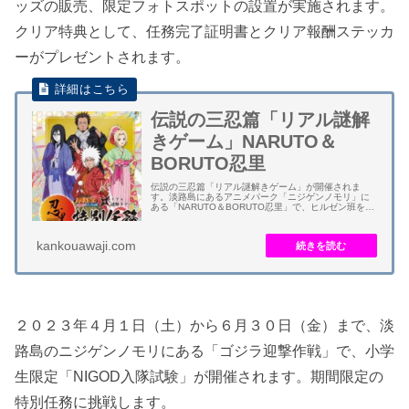
ッズの販売、限定フォトスポットの設置が実施されます。
クリア特典として、任務完了証明書とクリア報酬ステッカ
ーがプレゼントされます。
伝説の三忍篇「リアル謎解
きゲーム」NARUTO＆
BORUTO忍里
伝説の三忍篇「リアル謎解きゲーム」が開催されま
す。淡路島にあるアニメパーク「ニジゲンノモリ」に
ある「NARUTO＆BORUTO忍里」で、ヒルゼン班をテ
ーマにしたイベントとなります。 伝説の三忍は、原作
で最強の忍とされる「自来也・綱手・大蛇丸...
kankouawaji.com
２０２３年４月１日（土）から６月３０日（金）まで、淡
路島のニジゲンノモリにある「ゴジラ迎撃作戦」で、小学
生限定「NIGOD入隊試験」が開催されます。期間限定の
特別任務に挑戦します。