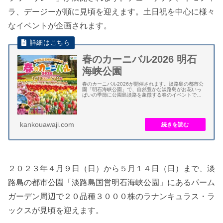
ラ、デージーが順に見頃を迎えます。土日祝を中心に様々
なイベントが企画されます。
春のカーニバル2026 明石
海峡公園
春のカーニバル2026が開催されます。淡路島の都市公
園「明石海峡公園」で、自然豊かな淡路島がお花いっ
ぱいの季節に公園島淡路を象徴する春のイベントで
す。花のフラワーリレーが展開されます。 ３月中旬か
ら５月中旬までの春の行楽シーズンに、チューリ...
kankouawaji.com
２０２３年４月９日（日）から５月１４日（日）まで、淡
路島の都市公園「淡路島国営明石海峡公園」にあるパーム
ガーデン周辺で２０品種３０００株のラナンキュラス・ラ
ックスが見頃を迎えます。