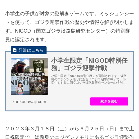
小学生の子供が対象の謎解きゲームです。ミッションシー
トを使って、ゴジラ迎撃作戦の歴史や情報を解き明かしま
す。NIGOD（国立ゴジラ淡路島研究センター）の特別隊
員に認定されます。
小学生限定「NIGOD特別任
務」ゴジラ迎撃作戦
小学生限定「NIGOD特別任務」が開催されます。淡路
島のニジゲンノモリにある「ゴジラ迎撃作戦」で、小
学生を対象に国立ゴジラ淡路島研究センターの特別任
務に挑戦する期間限定イベントです。 小学生専用のミ
ッションシートが渡されてゴジラ迎撃作戦の歴...
kankouawaji.com
２０２３年３月１８日（土）から６月２５日（日）まで土
日祝限定で、淡路島のニジゲンノモリにあるゴジラ迎撃作