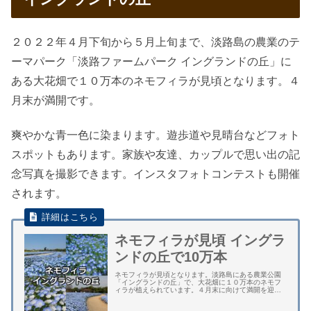
２０２２年４月下旬から５月上旬まで、淡路島の農業のテ
ーマパーク「淡路ファームパーク イングランドの丘」に
ある大花畑で１０万本のネモフィラが見頃となります。４
月末が満開です。
爽やかな青一色に染まります。遊歩道や見晴台などフォト
スポットもあります。家族や友達、カップルで思い出の記
念写真を撮影できます。インスタフォトコンテストも開催
されます。
ネモフィラが見頃 イングラ
ンドの丘で10万本
ネモフィラが見頃となります。淡路島にある農業公園
「イングランドの丘」で、大花畑に１０万本のネモフ
ィラが植えられています。４月末に向けて満開を迎え
ます。 ネモフィラの花畑には、爽やかなブルーに白の
１０万本が咲き誇ります。大花畑には中央に遊歩道...