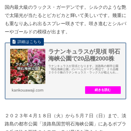
国内最大級のラックス・ガーデンです。シルクのような艶
で太陽光が当たるとピカピカと輝いて美しいです。幾重に
も重なりあふれ出るスプレー咲きです。咲き進むとシルバ
ーやゴールドの模様が出ます。
ラナンキュラスが見頃 明石
海峡公園で20品種2000株
ラナンキュラスが見頃となります。淡路島の都市公園
「明石海峡公園」のパームガーデン周辺で、２０品種
２０００株のラナンキュラス・ラックスが植えられて
います。 ２０２１年から国内最大級のラナンキュラス
「ラックス・ガーデン」が登場しています。スプレ...
kankouawaji.com
２０２３年４月１８日（火）から５月７日（日）まで、淡
路島の都市公園「淡路島国営明石海峡公園」にあるポプラ