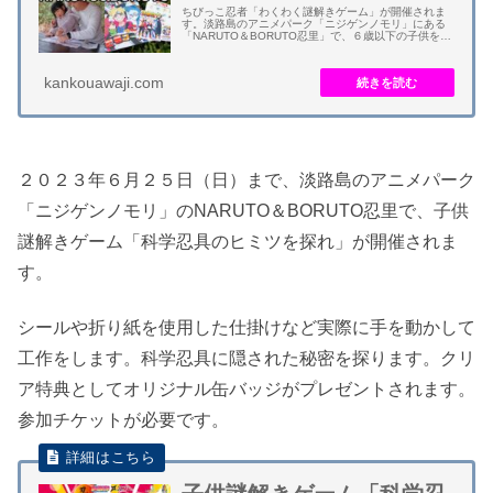
ちびっこ忍者「わくわく謎解きゲーム」が開催されま
す。淡路島のアニメパーク「ニジゲンノモリ」にある
「NARUTO＆BORUTO忍里」で、６歳以下の子供を対
象にした謎解きゲームとなります。 家族の力を借りな
がら初任務「ちびっこ忍者コース」に挑戦...
kankouawaji.com
２０２３年６月２５日（日）まで、淡路島のアニメパーク
「ニジゲンノモリ」のNARUTO＆BORUTO忍里で、子供
謎解きゲーム「科学忍具のヒミツを探れ」が開催されま
す。
シールや折り紙を使用した仕掛けなど実際に手を動かして
工作をします。科学忍具に隠された秘密を探ります。クリ
ア特典としてオリジナル缶バッジがプレゼントされます。
参加チケットが必要です。