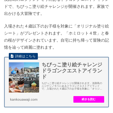
ドで、ちびっこ塗り絵チャレンジが開催されます。家族で
出かける大冒険です。
入場された４歳以下のお子様を対象に「オリジナル塗り絵
シート」がプレゼントされます。「ホミロット４世」と春
の桜がデザインされています。自宅に持ち帰って冒険の記
憶を辿って綺麗に塗れます。
ちびっこ塗り絵チャレンジ
ドラゴンクエストアイラン
ド
ちびっこ塗り絵チャレンジが開催されます。淡路島の
ニジゲンノモリにあるドラゴンクエストアイランド
で、入場された４歳以下のお子様を対象に「オリジナ
ル塗り絵シート」がプレゼントされます。 塗り絵シー
トは、オリジナルキャラクター「ホミロット４世」
と...
kankouawaji.com